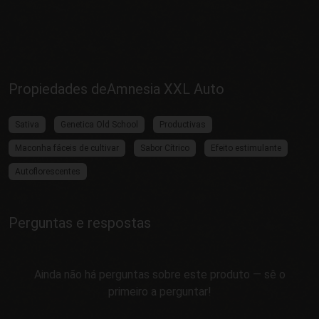
Propiedades deAmnesia XXL Auto
Sativa
Genetica Old School
Productivas
Maconha fáceis de cultivar
Sabor Cítrico
Efeito estimulante
Autoflorescentes
Perguntas e respostas
Ainda não há perguntas sobre este produto — sê o
primeiro a perguntar!