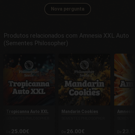
Nova pergunta
Produtos relacionados com Amnesia XXL Auto
(Sementes Philosopher)
Tropicanna Auto XXL
Mandarin Cookies
Amnesia
SEMENTES PHILOSOPHER
SEMENTES PHILOSOPHER
SEMENTES
25.00€
26.00€
23.0
De
De
De