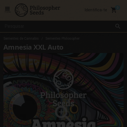
local_grocery_store
Identifica-te
menu
search
Sementes de Cannabis
Sementes Philosopher
Amnesia XXL Auto