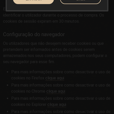
Este site também armazena cookies de sessão para
identificar o utilizador durante o processo de compra. Os
cookies de sessão expiram em 30 minutos.
Configuração do navegador
Os utilizadores que não desejem receber cookies ou que
pretendem ser informados antes de cookies serem
armazenados nos seus computadores, podem configurar o
seu navegador para esse fim.
Para mais informações sobre como desactivar o uso de
cookies no Firefox
clique aqui
Para mais informações sobre como desactivar o uso de
cookies no Chrome
clique aqui
Para mais informações sobre como desactivar o uso de
cookies no Explorer
clique aqui
Para mais informações sobre como desactivar o uso de