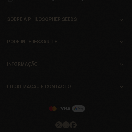
SOBRE A PHILOSOPHER SEEDS
Sobre a Philosopher Seeds
Localização e Contacto
PODE INTERESSAR-TE
Distribuidores e lojas
Onde comprar?
Ofertas
INFORMAÇÃO
Guia para iniciantes
Portes de envío
Presentes
Garantia e devoluções
LOCALIZAÇÃO E CONTACTO
Formas de pagamento
Philosopher Seeds
Política de devolução
c/ Llevant, 32
Política de cookies
Pol. Industrial Pont del Príncep
17469 - Vilamalla (Girona, Spain)
Email: info@philosopherseeds.com