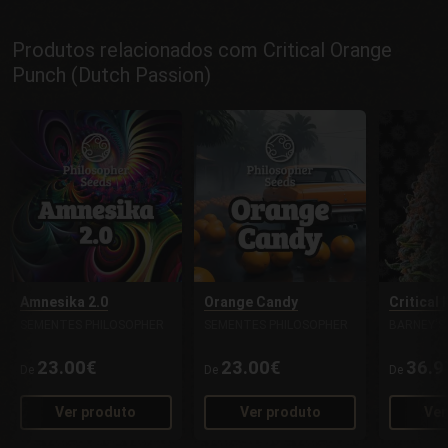
Produtos relacionados com Critical Orange
Punch (Dutch Passion)
Amnesika 2.0
Orange Candy
Critical
SEMENTES PHILOSOPHER
SEMENTES PHILOSOPHER
BARNEY'S
23.00€
23.00€
36.9
De
De
De
Ver produto
Ver produto
Ver