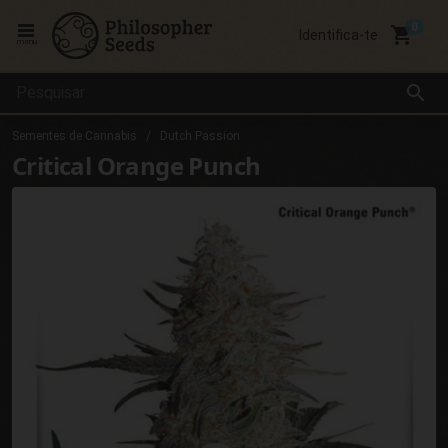
local_grocery_store
Identifica-te
menu
search
Sementes de Cannabis
Dutch Passion
Critical Orange Punch