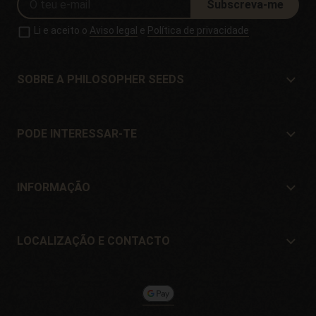
Subscreva-me
Li e aceito o
Aviso legal
e
Política de privacidade
SOBRE A PHILOSOPHER SEEDS
Sobre a Philosopher Seeds
Localização e Contacto
PODE INTERESSAR-TE
Distribuidores e lojas
Onde comprar?
Ofertas
INFORMAÇÃO
Guia para iniciantes
Portes de envío
Presentes
Garantia e devoluções
LOCALIZAÇÃO E CONTACTO
Formas de pagamento
Philosopher Seeds
Política de devolução
c/ Llevant, 32
Política de cookies
Pol. Industrial Pont del Príncep