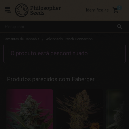
local_grocery_store
Identifica-te
menu
search
Sementes de Cannabis
Aficionado French Connection
O produto está descontinuado.
Produtos parecidos com Faberger