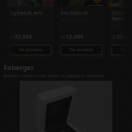
Big Devil XL Auto
Dos Si Dos 33
Critical + 
Seeds
SWEET SEEDS
BARNEY'S FARM
SILENT SEE
32.00€
12.00€
28.00
De
De
De
Ver produto
Ver produto
Ver p
Faberger
Aromas cítricos com sabor de papaia e caramelo