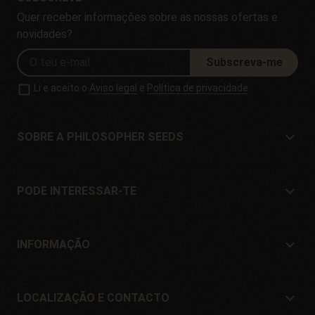
Quer receber informações sobre as nossas ofertas e
novidades?
Subscreva-me
Li e aceito o
Aviso legal
e
Política de privacidade
SOBRE A PHILOSOPHER SEEDS
Sobre a Philosopher Seeds
Localização e Contacto
PODE INTERESSAR-TE
Distribuidores e lojas
Onde comprar?
Ofertas
INFORMAÇÃO
Guia para iniciantes
Portes de envío
Presentes
Garantia e devoluções
LOCALIZAÇÃO E CONTACTO
Formas de pagamento