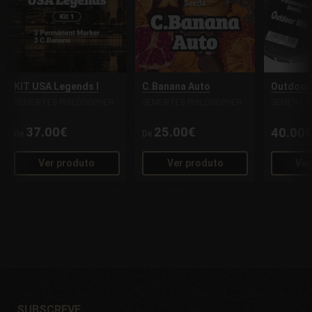
KIT USA Legends I
C.Banana Auto
Outdoor
SEMENTES PHILOSOPHER
SEMENTES PHILOSOPHER
SEMENTES
37.00€
25.00€
40.00
De
De
Ver produto
Ver produto
Ver
SUBSCREVE