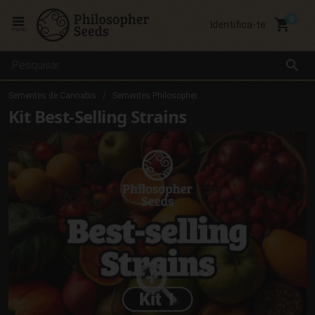
local_grocery_store
Identifica-te
menu
search
Sementes de Cannabis
Sementes Philosopher
Kit Best-Selling Strains