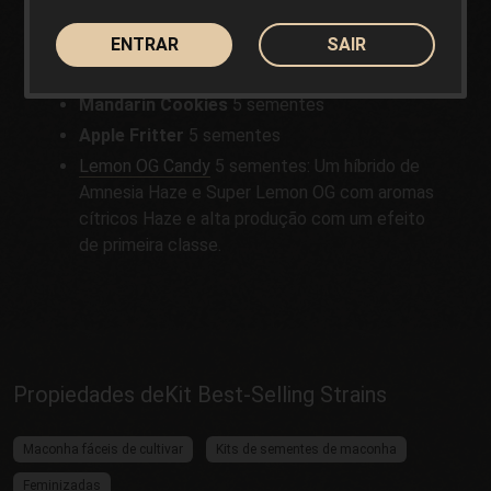
genética intemporal do banco, junta-se às
variedades anteriores:
ENTRAR
SAIR
C.Banana
5 sementes
Mandarin Cookies
5 sementes
Apple Fritter
5 sementes
Lemon OG Candy
5 sementes: Um híbrido de
Amnesia Haze e Super Lemon OG com aromas
cítricos Haze e alta produção com um efeito
de primeira classe.
Propiedades deKit Best-Selling Strains
Maconha fáceis de cultivar
Kits de sementes de maconha
Feminizadas