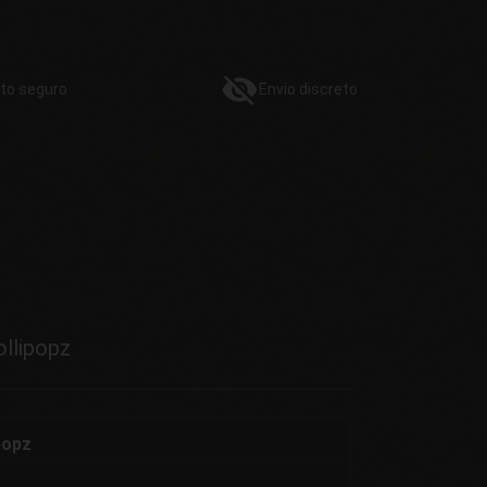
to
seguro
Envio
discreto
ollipopz
ipopz