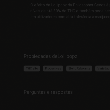
O efeito da Lollipopz da Philosopher Seeds é
níveis de até 30% de THC e também pode ser u
em utilizadores com alta tolerância à marijuana
Propiedades deLollipopz
THC alto
Productivas
Efeito Relaxante
Variedad
Perguntas e respostas