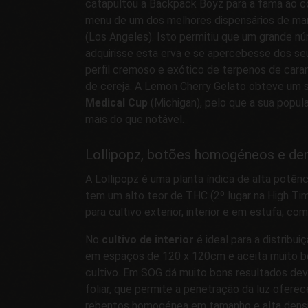
catapultou a Backpack Boyz para a fama ao c
menu de um dos melhores dispensários de mar
(Los Angeles). Isto permitiu que um grande nú
adquirisse esta erva e se apercebesse dos seu
perfil cremoso e exótico de terpenos de car
de cereja. A Lemon Cherry Gelato obteve um 
Medical Cup
(Michigan), pelo que a sua popul
mais do que notável.
Lollipopz, botões homogéneos e de
A Lollipopz é uma planta índica de alta potên
tem um alto teor de THC (2º lugar na High Ti
para cultivo exterior, interior e em estufa, com
No
cultivo de interior
é ideal para a distribu
em espaços de 120 x 120cm e aceita muito b
cultivo. Em SOG dá muito bons resultados dev
foliar, que permite a penetração da luz ofer
rebentos homogénea em tamanho e alta dens