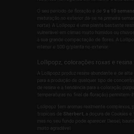
O seu período de floração é de
9 a 10 seman
maturação no exterior dá-se na primeira sema
norte). A Lollipopz é uma planta bastante re
vulnerável em climas muito húmidos ou chuvoso
à sua grande compactação de flores. A Lollip
interior e 500 g/planta no exterior.
Lollipopz, colorações roxas e resina
A Lollipopz produz resina abundante e de alta
para a produção de qualquer tipo de concentr
de resina e a tendência para a coloração púrpur
temperaturas no final da floração) permitem-l
Lollipopz tem aromas realmente complexos, 
tropicais de
Sherbert
, a doçura de Cookies e
mas no seu fundo pode aparecer Diesel, bauni
muito agradável.