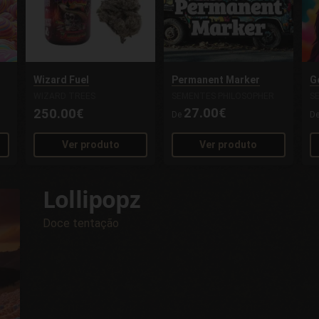
Wizard Fuel
Permanent Marker
Go
WIZARD TREES
SEMENTES PHILOSOPHER
S
27.00€
250.00€
De
D
Ver produto
Ver produto
Lollipopz
Doce tentação