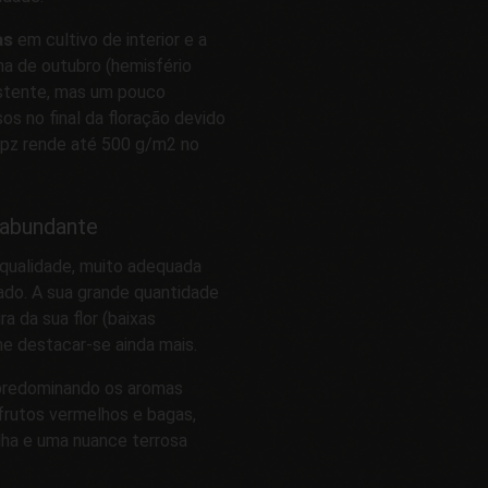
as
em cultivo de interior e a
na de outubro (hemisfério
sistente, mas um pouco
s no final da floração devido
opz rende até 500 g/m2 no
 abundante
 qualidade, muito adequada
ado. A sua grande quantidade
a da sua flor (baixas
he destacar-se ainda mais.
predominando os aromas
 frutos vermelhos e bagas,
lha e uma nuance terrosa