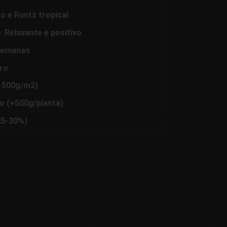
o e Runtz tropical
o:
Relaxante e positivo
semanas
ro
é 500g/m2)
to (+500g/planta)
25-30%)