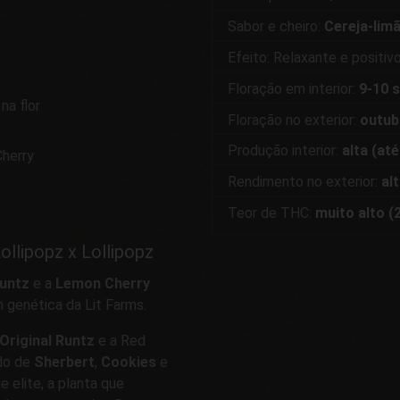
Sabor e cheiro:
Cereja-limã
Efeito: Relaxante e positiv
Floração em interior:
9-10 
na flor
Floração no exterior:
outub
Produção interior:
alta (at
Cherry
Rendimento no exterior:
al
Teor de THC:
muito alto (
llipopz x Lollipopz
Runtz
e a
Lemon Cherry
m genética da Lit Farms.
 Original Runtz
e a Red
ido de
Sherbert
,
Cookies
e
 elite, a planta que