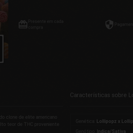
Presente
em cada
Pagamen
compra
Características sobre L
o clone de elite americano
Genética:
Lollipopz x Loll
alto teor de THC proveniente
Genótipo:
Indica/Sativa