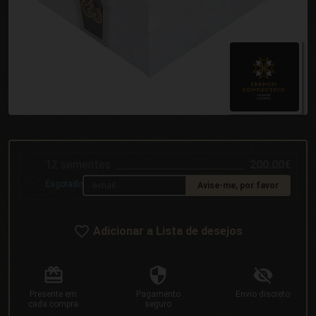
12 sementes
200.00€
Esgotado
Avise-me, por favor
Adicionar a Lista de desejos
Presente
em
Pagamento
Envio
discreto
cada compra
seguro