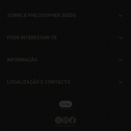
SOBRE A PHILOSOPHER SEEDS
Sobre a Philosopher Seeds
Localização e Contacto
PODE INTERESSAR-TE
Distribuidores e lojas
Onde comprar?
Ofertas
INFORMAÇÃO
Guia para iniciantes
Portes de envío
Presentes
Garantia e devoluções
LOCALIZAÇÃO E CONTACTO
Formas de pagamento
Philosopher Seeds
Política de devolução
c/ Llevant, 32
Política de cookies
Pol. Industrial Pont del Príncep
17469 - Vilamalla (Girona, Spain)
Email: info@philosopherseeds.com
Tel.: +34 972 099 409