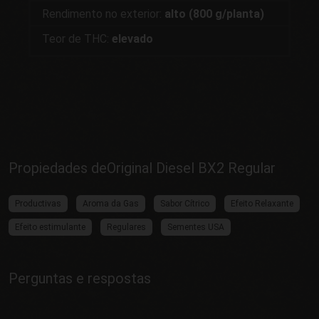
Rendimento no exterior:
alto (800 g/planta)
Teor de THC:
elevado
Propiedades deOriginal Diesel BX2 Regular
Productivas
Aroma da Gas
Sabor Cítrico
Efeito Relaxante
Efeito estimulante
Regulares
Sementes USA
Perguntas e respostas