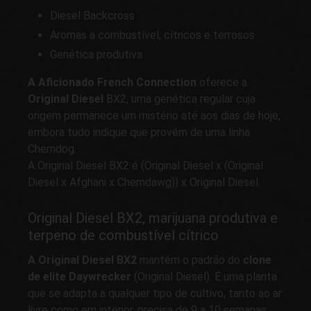
Diesel Backcross
Aromas a combustível, cítricos e terrosos
Genética produtiva
A Aficionado French Connection
oferece a
Original Diesel
BX2, uma genética regular cuja
origem permanece um mistério até aos dias de hoje,
embora tudo indique que provém de uma linha
Chemdog.
A Original Diesel BX2 é (Original Diesel x (Original
Diesel x Afghani x Chemdawg)) x Original Diesel.
Original Diesel BX2, marijuana produtiva e
terpeno de combustível cítrico
A Original Diesel BX2
mantém o padrão do
clone
de elite Daywrecker
(Original Diesel). É uma planta
que se adapta a qualquer tipo de cultivo, tanto ao ar
livre como em interior, precisa de 9 a 10 semanas