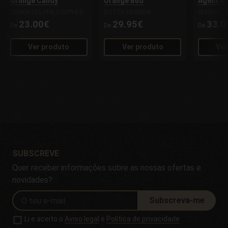
Orange Candy
Orange Bud
Agent O
SEMENTES PHILOSOPHER
DUTCH PASSION
SEMENTES
23.00€
29.95€
33.0
De
De
De
Ver produto
Ver produto
Ver
SUBSCREVE
Quer receber informações sobre as nossas ofertas e
novidades?
Subscreva-me
Li e aceito o
Aviso legal
e
Política de privacidade