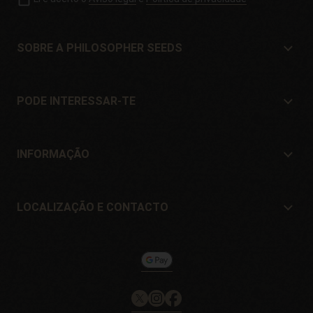
SOBRE A PHILOSOPHER SEEDS
Sobre a Philosopher Seeds
Localização e Contacto
PODE INTERESSAR-TE
Distribuidores e lojas
Onde comprar?
Ofertas
INFORMAÇÃO
Guia para iniciantes
Portes de envío
Presentes
Garantia e devoluções
LOCALIZAÇÃO E CONTACTO
Formas de pagamento
Philosopher Seeds
Política de devolução
c/ Llevant, 32
Política de cookies
Pol. Industrial Pont del Príncep
17469 - Vilamalla (Girona, Spain)
Email: info@philosopherseeds.com