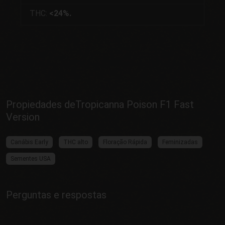
THC:
<24%.
Propiedades deTropicanna Poison F1 Fast
Version
Canábis Early
THC alto
Floração Rápida
Feminizadas
Sementes USA
Perguntas e respostas