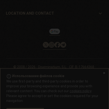
Shipping cost
подарок
Guarantees and returns
LOCATION AND CONTACT
Payment method
Philosopher Seeds
Политика возврата
c/ Llevant, 32
Информация о файлах cookie на
Pol. Industrial Pont del Príncep
Philosopherseeds.com
17469 - Vilamalla (Girona, Spain)
Email: info@philosopherseeds.com
Tel.: +34 972 099 409
Часы работы: с 9:00 до 14:00.
© 2008 / 2026 -
Diseminatium, S.L.
· CIF: B-17664368 ·
Официальное уведомление
·
Политика
error_outline
Использование файлов cookie
конфеденциальности
We use first-party and third-party cookies in order to
improve your browsing experience and provide you with
Проращивание семян конопли запрещено законом в большинстве
relevant content. You can check out our
cookies policy
.
стран. Узнайте это перед покупкой. В странах, где проращивание
нелегально, семена можно приобрести только в качестве сувениров,
Please agree to accept or set the cookies required for your
для кормления птиц или в качестве резерва для генетических
navigation:
коллекций. Продукты, содержащие КБД, не являются лекарствами и
не используются для лечения заболеваний. Всегда консультируйтесь