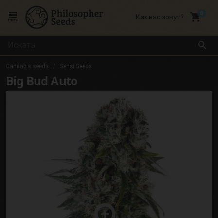
local_grocery_store
Как вас зовут?
menu
search
Cannabis seeds
Sensi Seeds
Big Bud Auto