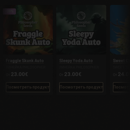
-20%
Fraggle Skunk Auto
Sleepy Yoda Auto
Sweet C
ЛИНЕЙКА PHILOSOPHER
ЛИНЕЙКА PHILOSOPHER
SWEET SE
23.00€
23.00€
24.0
От
От
От
Посмотреть продукт
Посмотреть продукт
Посмотр