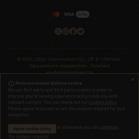
Philosopher Seeds
Политика возврата
c/ Llevant, 32
Информация о файлах cookie на
Pol. Industrial Pont del Príncep
Philosopherseeds.com
17469 - Vilamalla (Girona, Spain)
Email: info@philosopherseeds.com
Tel.: +34 972 099 409
Часы работы: с 9:00 до 14:00.
© 2008 / 2026 -
Diseminatium, S.L.
· CIF: B-17664368 ·
Официальное уведомление
·
Политика
конфеденциальности
error_outline
Использование файлов cookie
Проращивание семян конопли запрещено законом в большинстве
We use first-party and third-party cookies in order to
стран. Узнайте это перед покупкой. В странах, где проращивание
нелегально, семена можно приобрести только в качестве сувениров,
improve your browsing experience and provide you with
для кормления птиц или в качестве резерва для генетических
relevant content. You can check out our
cookies policy
.
коллекций. Продукты, содержащие КБД, не являются лекарствами и
Please agree to accept or set the cookies required for your
не используются для лечения заболеваний. Всегда консультируйтесь
navigation:
со своим врачом, прежде чем употреблять его. Покупатель несет
ответственность за обеспечение соблюдения всех применимых
or otherwise you can
configure
Agree cookies policy
местных законов перед размещением заказа.
the cookies required.