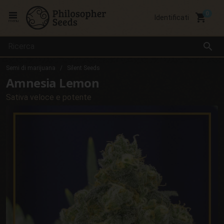
local_grocery_store
Identificati
menu
search
Semi di marijuana
Silent Seeds
Amnesia Lemon
Sativa veloce e potente