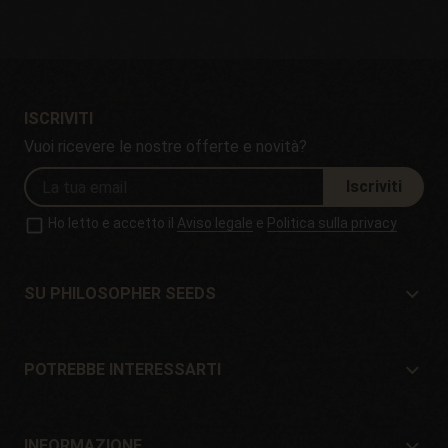
ISCRIVITI
Vuoi ricevere le nostre offerte e novità?
Iscriviti
Ho letto e accetto il
Aviso legale
e
Politica sulla privacy
SU PHILOSOPHER SEEDS
Su Philosopher Seeds
Situazione e contatto
POTREBBE INTERESSARTI
Distributori e negozi
Dove comprare?
Offerte
INFORMAZIONE