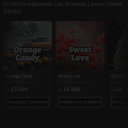
Prodotti relazionati con Amnesia Lemon (Silent
Seeds)
Orange Candy
Sweet Love
Critical
SEMI PHILOSOPHER
SEMI PHILOSOPHER
BARNEY'S
23.00€
23.00€
36.9
Da
Da
Da
Visualizza il prodotto
Visualizza il prodotto
Visualiz