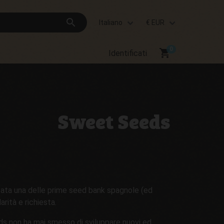
search
Italiano
€ EUR
shopping_cart
Identificati
Sweet Seeds
tata una delle prime seed bank spagnole (ed
rità e richiesta.
eds non ha mai smesso di sviluppare nuovi ed