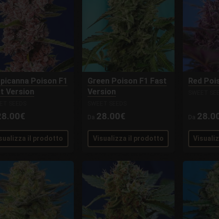
picanna Poison F1
Green Poison F1 Fast
Red Poi
t Version
Version
SWEET SE
ET SEEDS
SWEET SEEDS
28.00€
28.00€
28.0
Da
Da
sualizza il prodotto
Visualizza il prodotto
Visuali