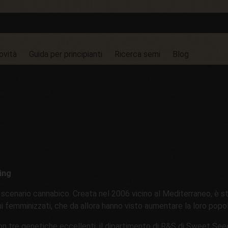
ovità
Guida per principianti
Ricerca semi
Blog
ing
cenario cannabico. Creata nel 2006 vicino al Mediterraneo, è s
i femminizzati, che da allora hanno visto aumentare la loro popola
on tre genetiche eccellenti, il dipartimento di R&S di Sweet Se