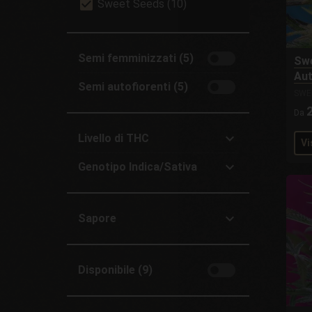
Sweet Seeds (10)
Semi femminizzati (5)
Swe
Au
Semi autofiorenti (5)
SWE
Da
Livello di THC
Vi
All
Genotipo Indica/Sativa
Alto (15–25%) (7)
All
Medio (1–15%) (3)
Indica +60% (3)
Sapore
Indica/Sativa 50% (2)
All
Sativa +60% (5)
Fruttato (8)
Disponibile (9)
Citrato (2)
Dolce (1)