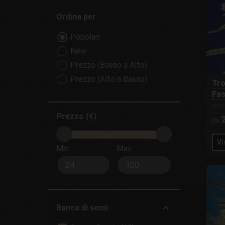
Ordina per
Popolari
New
Prezzo (Basso a Alto)
Prezzo (Alto a Basso)
Tro
Fas
SWE
Prezzo (€)
Da
Vi
Min:
Max:
Banca di semi