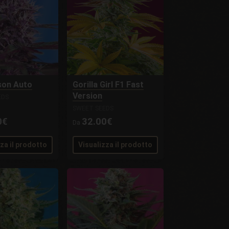
son Auto
Gorilla Girl F1 Fast
Version
EDS
SWEET SEEDS
0€
32.00€
Da
zza il prodotto
Visualizza il prodotto