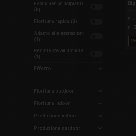
Haze (1)
Big
Facile per principianti
Legnoso (2)
(8)
SWE
Skunk (2)
Prod
Fioritura rapida (3)
Sour (1)
Da
Adatto alle estrazioni
Terroso (2)
(1)
Vi
Resistente all'umidità
(1)
Effetto
All
Stimolante (2)
Fioritura outdoor
Rilassante (4)
All
Ibrido (4)
Fioritura indoor
Rapida (Fine estate) (8)
All
Standard (Autunno) (1)
Produzione indoor
Rapida (-9 settimane) (8)
All
Sconosciuta (1)
Standard (10-14 settimane)
Produzione outdoor
Molto alta (+600 g/m2) (4)
(2)
All