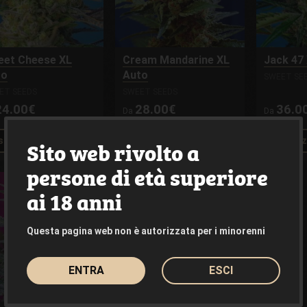
et Cheese XL
Cream Mandarine XL
Jack 47
to
Auto
SWEET SE
ET SEEDS
SWEET SEEDS
24.00€
28.00€
36.0
Da
Da
sualizza il prodotto
Visualizza il prodotto
Visuali
Sito web rivolto a
persone di età superiore
ai 18 anni
Questa pagina web non è autorizzata per i minorenni
ENTRA
ESCI