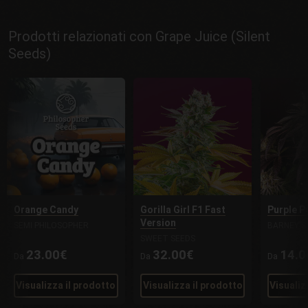
Prodotti relazionati con Grape Juice (Silent
Seeds)
Orange Candy
Gorilla Girl F1 Fast
Purple P
Version
SEMI PHILOSOPHER
BARNEY'S
SWEET SEEDS
23.00€
32.00€
14.0
Da
Da
Da
Visualizza il prodotto
Visualizza il prodotto
Visualiz