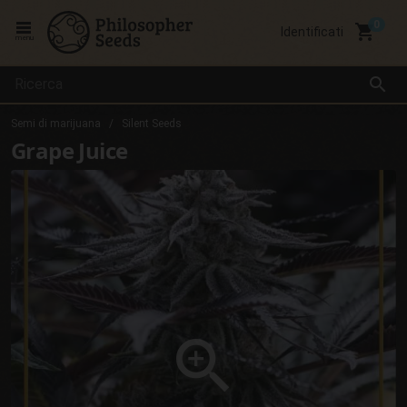
local_grocery_store
Identificati
menu
search
Semi di marijuana
Silent Seeds
Grape Juice