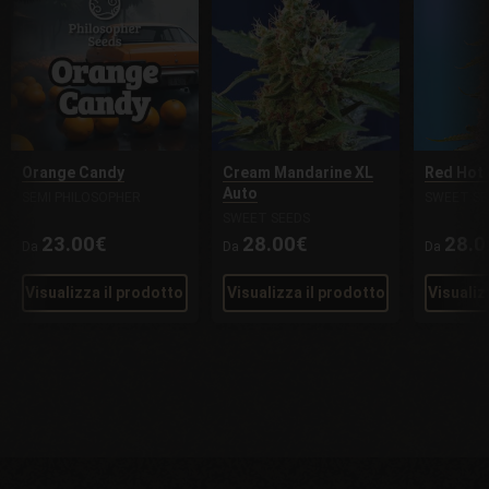
Orange Candy
Cream Mandarine XL
Red Hot
Auto
SEMI PHILOSOPHER
SWEET SE
SWEET SEEDS
23.00€
28.00€
28.0
Da
Da
Da
Visualizza il prodotto
Visualizza il prodotto
Visualiz