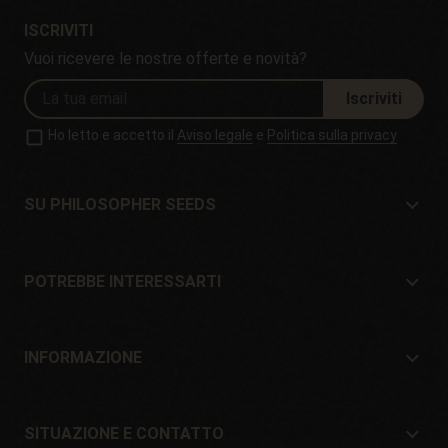
ISCRIVITI
Vuoi ricevere le nostre offerte e novità?
Iscriviti
Ho letto e accetto il
Aviso legale
e
Politica sulla privacy
SU PHILOSOPHER SEEDS
Su Philosopher Seeds
Situazione e contatto
POTREBBE INTERESSARTI
Distributori e negozi
Dove comprare?
Offerte
INFORMAZIONE
Guida per principianti
Spese di spedizione
Regali
Garanzie e resi
SITUAZIONE E CONTATTO