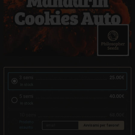
3 semi
25.00€
In stock
5 semi
40.00€
In stock
10 semi
68.00€
Prodotto
Avvisami per favore!
esaurito