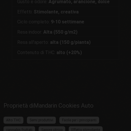
Gusto e odore:
Agrumato, arancione, dolce
Effetti:
Stimolante, creativa
Ciclo completo:
9-10 settimane
Resa indoor:
Alta (550 g/m2)
Resa all'aperto:
alta (150 g/pianta)
Contenuto di THC:
alto (+20%)
Proprietà diMandarin Cookies Auto
Alto THC
Semi produttivi
Facile per i principianti
cannabis fruttati
Sapore citrico
Effetto stimolante