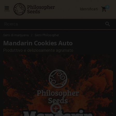
local_grocery_store
Identificati
menu
search
Semi di marijuana
Semi Philosopher
Mandarin Cookies Auto
Produttivo e deliziosamente agrumato