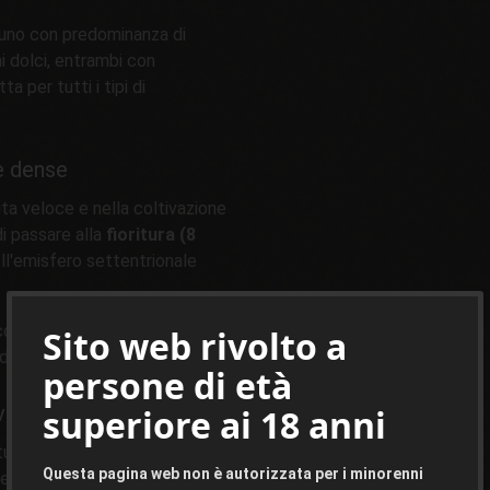
 uno con predominanza di
i dolci, entrambi con
a per tutti i tipi di
e dense
ta veloce e nella coltivazione
di passare alla
fioritura (8
ll'emisfero settentrionale
ccolti sono più che generosi,
Sito web rivolto a
ella temperatura di crescita.
persone di età
vole
superiore ai 18 anni
tti i giorni, il suo effetto è
Questa pagina web non è autorizzata per i minorenni
te e stimolante allo stesso