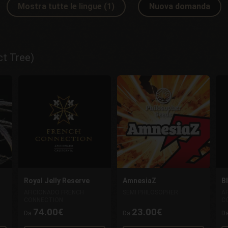
Mostra tutte le lingue (1)
Nuova domanda
ct Tree)
Royal Jelly Reserve
AmnesiaZ
B
AFICIONADO FRENCH
SEMI PHILOSOPHER
A
CONNECTION
C
74.00€
23.00€
Da
Da
D