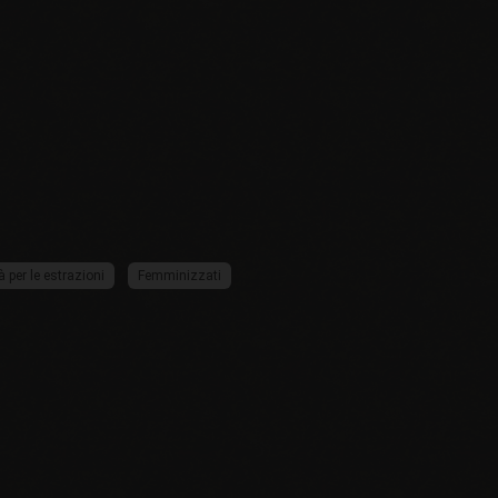
à per le estrazioni
Femminizzati