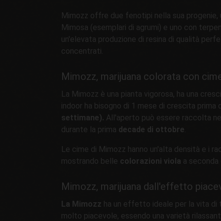
Mimozz offre due fenotipi nella sua progenie,
Mimosa (esemplari di agrumi) e uno con terpen
un'elevata produzione di resina di qualità perfett
concentrati.
Mimozz, marijuana colorata con cim
La Mimozz è una pianta vigorosa, ha una cresci
indoor ha bisogno di 1 mese di crescita prima 
settimane).
All'aperto può essere raccolta ne
durante la prima
decade di ottobre
.
Le cime di Mimozz hanno un'alta densità e i ra
mostrando belle
colorazioni viola
a seconda d
Mimozz, marijuana dall'effetto piace
La Mimozz
ha un effetto ideale per la vita di tu
molto piacevole, essendo una varietà rilassan