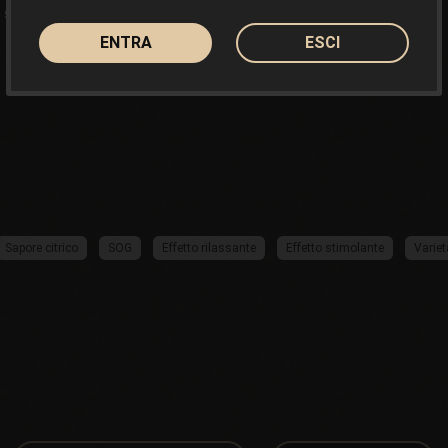
sativa nella categoria indoor
ENTRA
ESCI
Sapore citrico
SOG
Effetto rilassante
Effetto stimolante
Variet