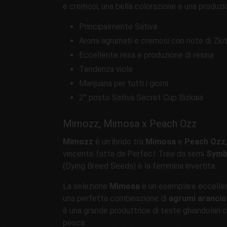
e cremosi, una bella colorazione e una produzi
Principalmente Sativa
Aromi agrumati e cremosi con note di Zki
Eccellente resa e produzione di resina
Tendenza viola
Marijuana per tutti i giorni
2° posto Sativa Secret Cup Bizkaia
Mimozz, Mimosa x Peach Ozz
Mimozz
è un ibrido tra
Mimosa
e
Peach Ozz
vincente fatta da Perfect Tree da semi
Symbi
(Dying Breed Seeds) è la femmina invertita.
La selezione
Mimosa
è un esemplare eccellent
una perfetta combinazione di
agrumi arancio
è una grande produttrice di teste ghiandolari 
pesca.