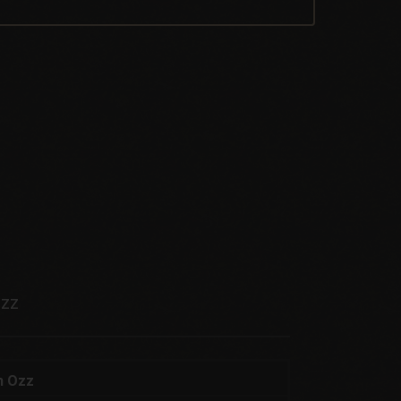
ozz
h Ozz