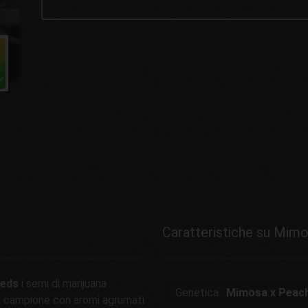
Caratteristiche su Mim
eeds
i semi di marijuana
Genetica :
Mimosa x Peac
à campione con aromi agrumati