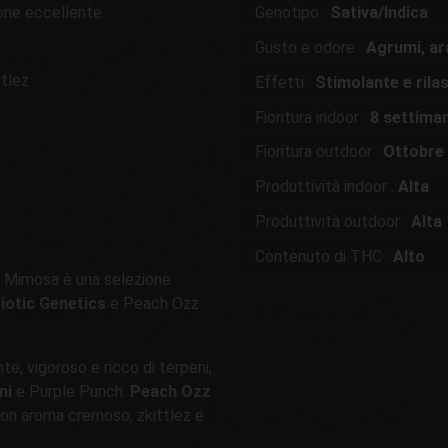
one eccellente.
Genotipo :
Sativa/Indica
Gusto e odore :
Agrumi, ar
ttlez
Effetti :
Stimolante e rilas
Fioritura indoor :
8 settima
Fioritura outdoor :
Ottobre
Produttività indoor :
Alta
Produttività outdoor :
Alta
Contenuto di THC :
Alto
, Mimosa è una selezione
otic Genetics
e Peach Ozz
e, vigoroso e ricco di terpeni,
ni
e Purple Punch.
Peach Ozz
con aroma cremoso, zkittlez e