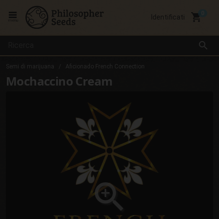
local_grocery_store
Identificati
menu
search
Semi di marijuana
Aficionado French Connection
Mochaccino Cream