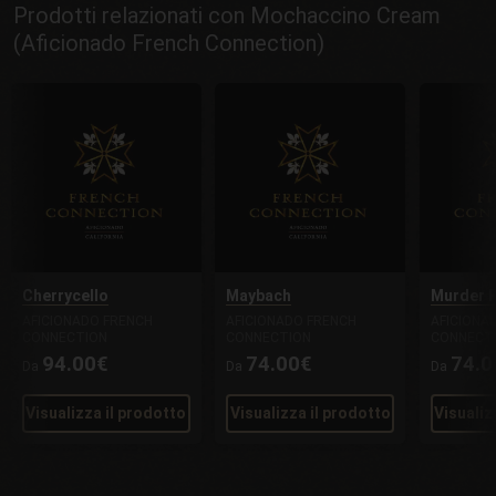
Prodotti relazionati con Mochaccino Cream
(Aficionado French Connection)
Cherrycello
Maybach
Murder P
AFICIONADO FRENCH
AFICIONADO FRENCH
AFICIONA
CONNECTION
CONNECTION
CONNECT
94.00€
74.00€
74.0
Da
Da
Da
Visualizza il prodotto
Visualizza il prodotto
Visualiz