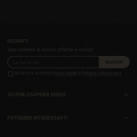
ISCRIVITI
Vuoi ricevere le nostre offerte e novità?
Iscriviti
Ho letto e accetto il
Aviso legale
e
Politica sulla privacy
SU PHILOSOPHER SEEDS
Su Philosopher Seeds
Situazione e contatto
POTREBBE INTERESSARTI
Distributori e negozi
Dove comprare?