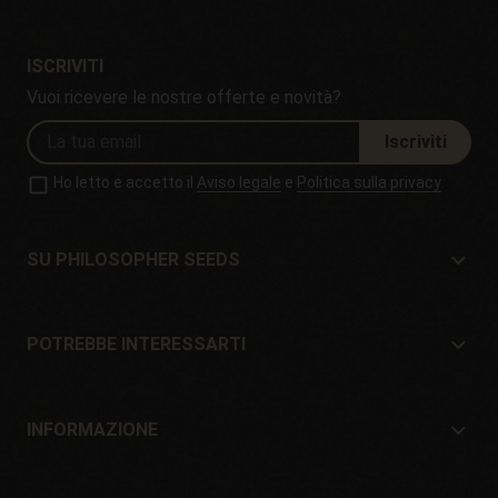
ISCRIVITI
Vuoi ricevere le nostre offerte e novità?
Iscriviti
Ho letto e accetto il
Aviso legale
e
Politica sulla privacy
SU PHILOSOPHER SEEDS
Su Philosopher Seeds
Situazione e contatto
POTREBBE INTERESSARTI
Distributori e negozi
Dove comprare?
Offerte
INFORMAZIONE
Guida per principianti
Spese di spedizione
Regali