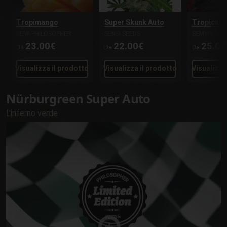
Tropimango
Super Skunk Auto
Tropicann
SEMI PHILOSOPHER
SENSI SEEDS
SEMI PHILO
23.00€
22.00€
25.00
Da
Da
Da
Visualizza il prodotto
Visualizza il prodotto
Visualizza
Nürburgreen Super Auto
L'inferno verde