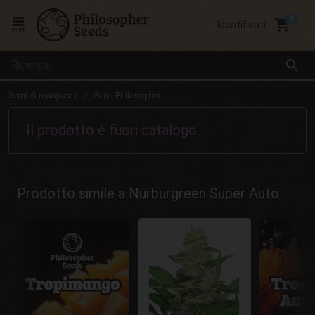
local_grocery_store
Identificati
menu
search
Semi di marijuana
Semi Philosopher
Il prodotto è fuori catalogo.
Prodotto simile a Nürburgreen Super Auto