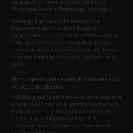
delle piante più veterane del pool genetico di
Philosopher Seeds: la
Tropimango
(Somango S1).
Somango
è un clone molto selezionato e
praticamente estinto al giorno d'oggi che ha
raggiunto una grande reputazione e fama negli anni
2000, una pianta vigorosa e produttiva con cime
dense e una bella colorazione, con un forte terpene
di
mango tropicale
che rimane in bocca per molto
tempo.
Nürburgreen, una varietà di marijuana auto
veloce e produttiva
La
Nürburgreen Super Auto
è una pianta resistente
e facile da coltivare, la sua genetica le permette di
crescere oltre 1m di altezza (fino a 120cm) e di
produrre
fino a 200g/pianta
all'aperto. In
coltivazioni indoor la Nürburgreen Super Auto ha
rese
fino a 500 g/m2.