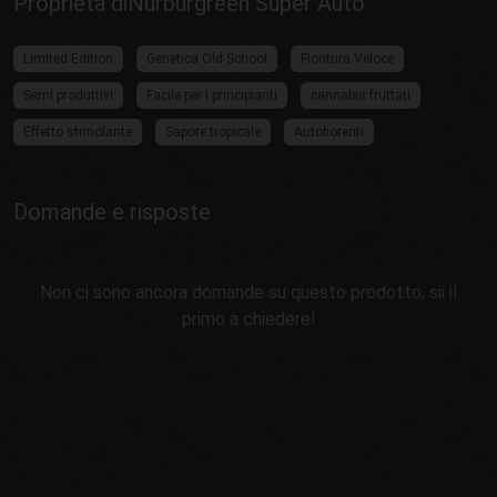
Proprietà diNürburgreen Super Auto
Limited Edition
Genetica Old School
Fioritura Veloce
Semi produttivi
Facile per i principianti
cannabis fruttati
Effetto stimolante
Sapore tropicale
Autofiorenti
Domande e risposte
Non ci sono ancora domande su questo prodotto, sii il
primo a chiedere!