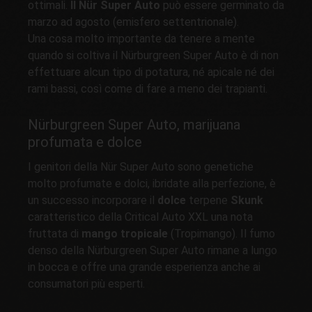
ottimali.
Il Nür Super Auto
può essere germinato da
marzo ad agosto (emisfero settentrionale).
Una cosa molto importante da tenere a mente
quando si coltiva il Nürburgreen Super Auto è di non
effettuare alcun tipo di potatura, né apicale né dei
rami bassi, così come di fare a meno dei trapianti.
Nürburgreen Super Auto, marijuana
profumata e dolce
I genitori della Nür Super Auto sono genetiche
molto profumate e dolci, ibridate alla perfezione, è
un successo incorporare il
dolce
terpene
Skunk
caratteristico della Critical Auto XXL una nota
fruttata di
mango tropicale
(Tropimango). Il fumo
denso della Nürburgreen Super Auto rimane a lungo
in bocca e offre una grande esperienza anche ai
consumatori più esperti.