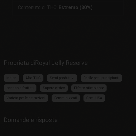
Contenuto di THC:
Estremo (30%)
Proprietà diRoyal Jelly Reserve
Indica
Alto THC
Semi produttivi
Facile per i principianti
cannabis fruttati
Sapore citrico
Effetto stimolante
Varietà per le estrazioni
Femminizzati
Semi USA
Domande e risposte