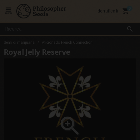
local_grocery_store
Identificati
menu
search
Semi di marijuana
Aficionado French Connection
Royal Jelly Reserve