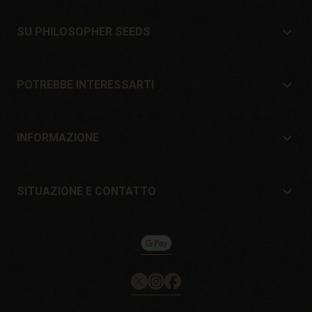
SU PHILOSOPHER SEEDS
Su Philosopher Seeds
Situazione e contatto
POTREBBE INTERESSARTI
Distributori e negozi
Dove comprare?
Offerte
INFORMAZIONE
Guida per principianti
Spese di spedizione
Regali
Garanzie e resi
SITUAZIONE E CONTATTO
Modalità di pagamento
Philosopher Seeds
Politica di ritorno
c/ Llevant, 32
Politica sui cookie
Pol. Industrial Pont del Príncep
17469 - Vilamalla (Girona, Spain)
Email: info@philosopherseeds.com
Tel.: +34 972 099 409