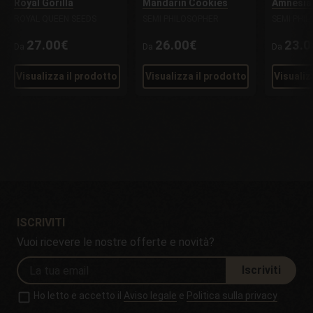
Royal Gorilla
Mandarin Cookies
Amnesia
ROYAL QUEEN SEEDS
SEMI PHILOSOPHER
SEMI PHI
27.00€
26.00€
23.0
Da
Da
Da
Visualizza il prodotto
Visualizza il prodotto
Visualiz
ISCRIVITI
Vuoi ricevere le nostre offerte e novità?
Iscriviti
Ho letto e accetto il
Aviso legale
e
Politica sulla privacy