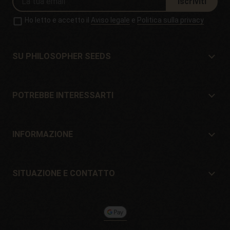
Iscriviti
Ho letto e accetto il
Aviso legale
e
Politica sulla privacy
SU PHILOSOPHER SEEDS
Su Philosopher Seeds
Situazione e contatto
POTREBBE INTERESSARTI
Distributori e negozi
Dove comprare?
Offerte
INFORMAZIONE
Guida per principianti
Spese di spedizione
Regali
Garanzie e resi
SITUAZIONE E CONTATTO
Modalità di pagamento
Philosopher Seeds
Politica di ritorno
c/ Llevant, 32
Politica sui cookie
Pol. Industrial Pont del Príncep
17469 - Vilamalla (Girona, Spain)