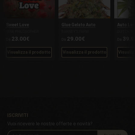
Sweet Love
Glue Gelato Auto
Auto Lem
SEMI PHILOSOPHER
BARNEY'S FARM
DUTCH PA
23.00€
29.00€
39.9
Da
Da
Da
Visualizza il prodotto
Visualizza il prodotto
Visualiz
ISCRIVITI
Vuoi ricevere le nostre offerte e novità?