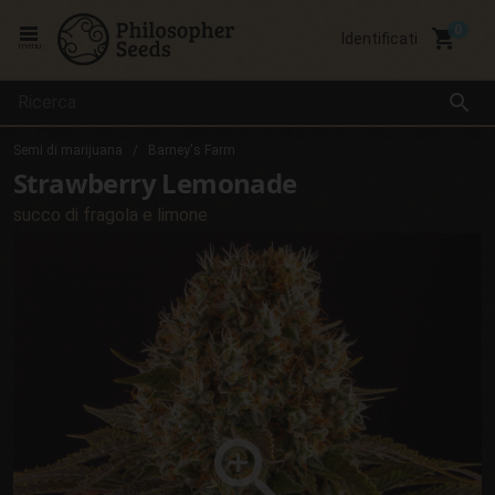
local_grocery_store
Identificati
menu
search
Semi di marijuana
Barney's Farm
Strawberry Lemonade
succo di fragola e limone