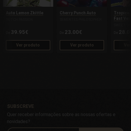
Auto Lemon Zkittle
Cherry Punch Auto
Tropican
Fast Ver
DUTCH PASSION
SEMENTES PHILOSOPHER
SWEET SE
39.95€
23.00€
28.0
De
De
De
Ver produto
Ver produto
Ver
SUBSCREVE
Quer receber informações sobre as nossas ofertas e
novidades?