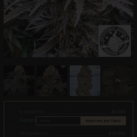
6 sementes
40.00€
Esgotado
Avise-me, por favor
18 sementes
216.00€