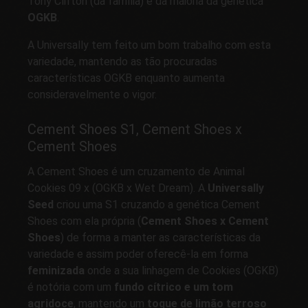
Tony Clifton (da família) e da maioria da genética
OGKB
.
A Universally tem feito um bom trabalho com esta
variedade, mantendo as tão procuradas
características OGKB enquanto aumenta
consideravelmente o vigor.
Cement Shoes S1, Cement Shoes x
Cement Shoes
A Cement Shoes é um cruzamento de Animal
Cookies 09 x (OGKB x Wet Dream). A
Universally
Seed
criou uma S1 cruzando a genética Cement
Shoes com ela própria (
Cement Shoes x Cement
Shoes
) de forma a manter as características da
variedade e assim poder oferecê-la em forma
feminizada
onde a sua linhagem de Cookies (OGKB)
é notória com um
fundo cítrico e um tom
agridoce
, mantendo um
toque de limão terroso