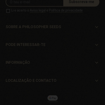
Subscreva-me
Li e aceito o
Aviso legal
e
Política de privacidade
SOBRE A PHILOSOPHER SEEDS
Sobre a Philosopher Seeds
Localização e Contacto
PODE INTERESSAR-TE
Distribuidores e lojas
Onde comprar?
Ofertas
INFORMAÇÃO
Guia para iniciantes
Portes de envío
Presentes
Garantia e devoluções
LOCALIZAÇÃO E CONTACTO
Formas de pagamento
Philosopher Seeds
Política de devolução
c/ Llevant, 32
Política de cookies
Pol. Industrial Pont del Príncep