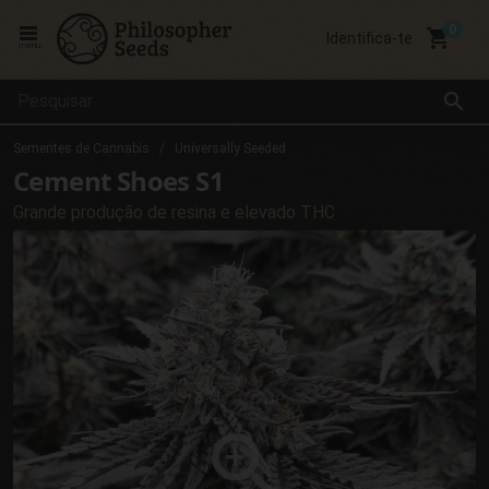
local_grocery_store
Identifica-te
menu
search
Sementes de Cannabis
Universally Seeded
Cement Shoes S1
Grande produção de resina e elevado THC