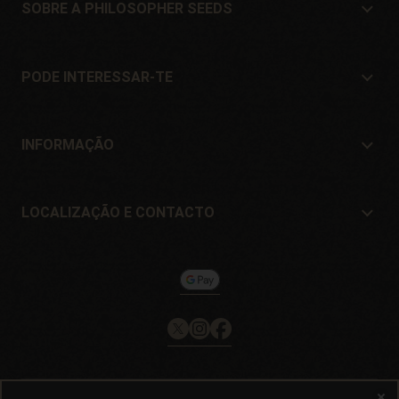
SOBRE A PHILOSOPHER SEEDS
Sobre a Philosopher Seeds
Localização e Contacto
PODE INTERESSAR-TE
Distribuidores e lojas
Onde comprar?
Ofertas
INFORMAÇÃO
Guia para iniciantes
Portes de envío
Presentes
Garantia e devoluções
LOCALIZAÇÃO E CONTACTO
Formas de pagamento
Philosopher Seeds
Política de devolução
c/ Llevant, 32
Política de cookies
Pol. Industrial Pont del Príncep
17469 - Vilamalla (Girona, Spain)
Email: info@philosopherseeds.com
Tel.: +34 972 099 409
Horário de contato: 9h às 14h