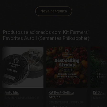
Nova pergunta
Produtos relacionados com Kit Farmers'
Favorites Auto I (Sementes Philosopher)
Auto Mix
Kit Best-Selling
Kit XXL 
Strains
SEMENTES PHILOSOPHER
SEMENTES
SEMENTES PHILOSOPHER