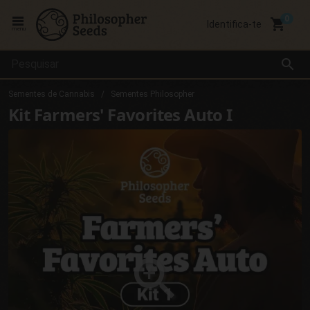
local_grocery_store
Identifica-te
menu
search
Sementes de Cannabis
Sementes Philosopher
Kit Farmers' Favorites Auto I