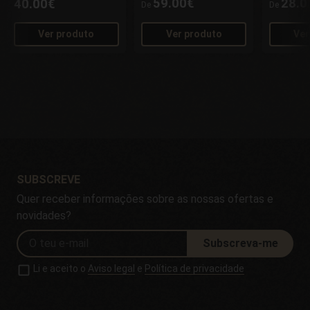
59.00€
28.0
40.00€
De
De
Ver produto
Ver produto
Ver
SUBSCREVE
Quer receber informações sobre as nossas ofertas e
novidades?
Subscreva-me
Li e aceito o
Aviso legal
e
Política de privacidade