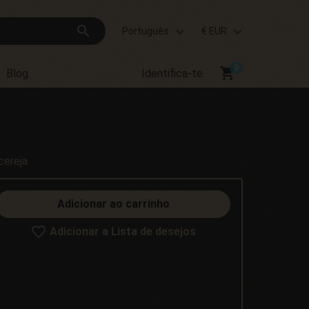
search
Português
€ EUR
shopping_cart
Blog
Identifica-te
cereja
Adicionar ao carrinho
Adicionar a Lista de desejos