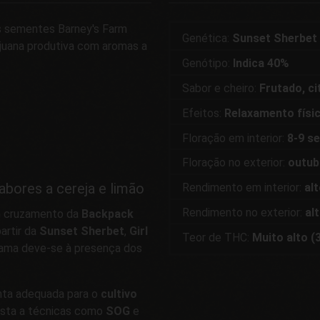
s sementes Barney's Farm
Genética:
Sunset Sherbet 
ijuana produtiva com aromas a
Genótipo:
Indica 40%
Sabor e cheiro:
Frutado, ci
Efeitos:
Relaxamento físi
Floração em interior:
8-9 s
Floração no exterior:
outub
bores a cereja e limão
Rendimento em interior:
al
Rendimento no exterior:
al
 cruzamento da
Backpack
artir da
Sunset Sherbet
,
Girl
Teor de THC:
Muito alto 
fama deve-se à presença dos
anta adequada para o
cultivo
osta a técnicas como
SOG
e