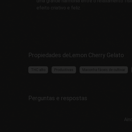
uma grande harmonia entre o relaxamento físi
efeito criativo e feliz.
Propiedades deLemon Cherry Gelato
THC alto
Productivas
Maconha fáceis de cultivar
Perguntas e respostas
Ain