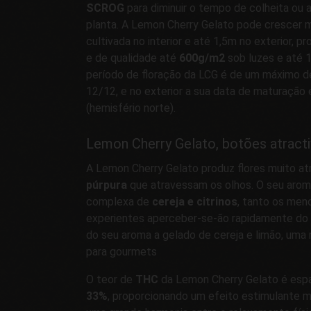
SCROG
para diminuir o tempo de colheita ou
planta. A Lemon Cherry Gelato pode crescer 
cultivada no interior e até 1,5m no exterior, 
e de qualidade até
600g/m2
sob luzes e até 1
período de floração da LCG é de um máximo 
12/12, e no exterior a sua data de maturação
(hemisfério norte).
Lemon Cherry Gelato, botões atrac
A Lemon Cherry Gelato produz flores muito at
púrpura
que atravessam os olhos. O seu arom
complexa de
cereja e citrinos
, tanto os men
experientes aperceber-se-ão rapidamente do s
do seu aroma a gelado de cereja e limão, uma
para gourmets
O teor de
THC
da Lemon Cherry Gelato é esp
33%
, proporcionando um efeito estimulante 