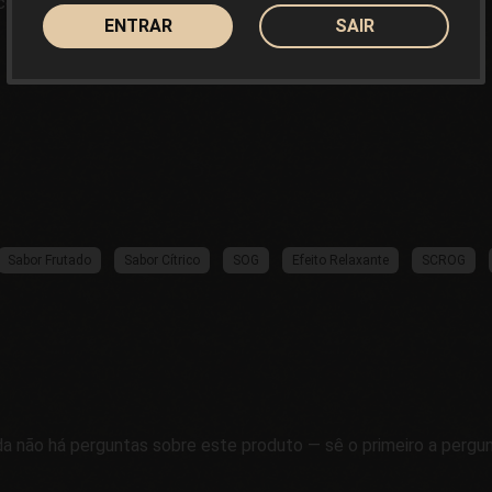
co e a estimulação mental, um
ENTRAR
SAIR
Sabor Frutado
Sabor Cítrico
SOG
Efeito Relaxante
SCROG
da não há perguntas sobre este produto — sê o primeiro a pergun