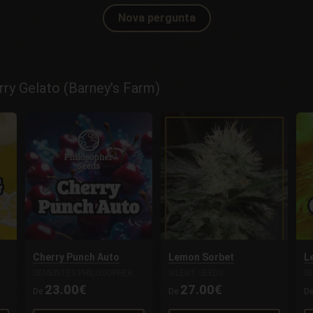
Nova pergunta
ry Gelato (Barney's Farm)
Cherry Punch Auto
Lemon Sorbet
L
SEMENTES PHILOSOPHER
SILENT SEEDS
S
23.00€
27.00€
De
De
D