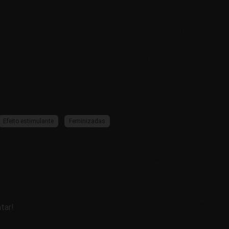
Efeito estimulante
Feminizadas
tar!