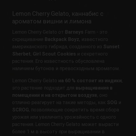
Lemon Cherry Gelato, каннабис с
ароматом вишни и лимона
Lemon Cherry Gelato от
Barneys
Farm - это
скрещивание
Backpack Boyz
, известного
американского гибрида, созданного из
Sunset
Sherbet
,
Girl Scout Cookies
и секретного
растения. Его известность обусловлена
наличием бутонов и превосходным ароматом.
Lemon Cherry Gelato
на 60 % состоит из индики
,
это растение подходит для
выращивания в
помещении и на открытом воздухе
, оно
отлично реагирует на такие методы, как
SOG
и
SCROG
, позволяющие сократить время сбора
урожая или увеличить урожайность с одного
растения. Lemon Cherry Gelato может вырасти
более 1 м в высоту при выращивании в