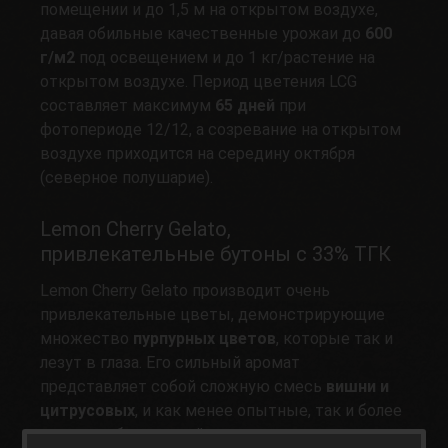
помещении и до 1,5 м на открытом воздухе,
давая обильные качественные урожаи до
600
г/м2
под освещением и до 1 кг/растение на
открытом воздухе. Период цветения LCG
составляет максимум
65 дней
при
фотопериоде 12/12, а созревание на открытом
воздухе приходится на середину октября
(северное полушарие).
Lemon Cherry Gelato,
привлекательные бутоны с 33% ТГК
Lemon Cherry Gelato производит очень
привлекательные цветы, демонстрирующие
множество
пурпурных цветов
, которые так и
лезут в глаза. Его сильный аромат
представляет собой сложную смесь
вишни и
цитрусовых
, и как менее опытные, так и более
опытные быстро поймут его потенциал...