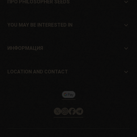
ПРО PHILOSOPHER SEEDS
Про Philosopher Seeds
Расположение и контакт
YOU MAY BE INTERESTED IN
Дистрибьюторы и магазины
Где купить?
Offers
ИНФОРМАЦИЯ
Руководство для начинающих
Shipping cost
подарок
Guarantees and returns
LOCATION AND CONTACT
Payment method
Philosopher Seeds
Политика возврата
c/ Llevant, 32
Информация о файлах cookie на
Pol. Industrial Pont del Príncep
Philosopherseeds.com
17469 - Vilamalla (Girona, Spain)
Email: info@philosopherseeds.com
Tel.: +34 972 099 409
Часы работы: с 9:00 до 14:00.