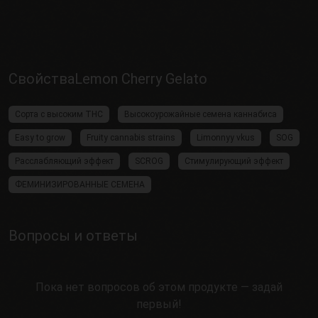
СвойстваLemon Cherry Gelato
Сорта с высоким THC
Высокоурожайные семена каннабиса
Easy to grow
Fruity cannabis strains
Limonnyy vkus
SOG
Расслабляющий эффект
SCROG
Стимулирующий эффект
ФЕМИНИЗИРОВАННЫЕ СЕМЕНА
Вопросы и ответы
Пока нет вопросов об этом продукте — задай
первый!