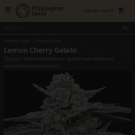
local_grocery_store
Как вас зовут?
menu
search
Cannabis seeds
Barney's Farm
Lemon Cherry Gelato
Продуктивная марихуана с ароматами лимона и
вишневого мороженого.