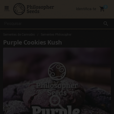
local_grocery_store
Identifica-te
menu
search
Sementes de Cannabis
Sementes Philosopher
Purple Cookies Kush