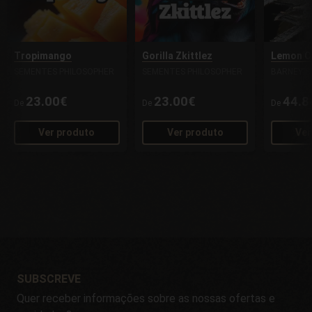
Tropimango
Gorilla Zkittlez
Lemon Ch
SEMENTES PHILOSOPHER
SEMENTES PHILOSOPHER
BARNEY'S
23.00€
23.00€
44.8
De
De
De
Ver produto
Ver produto
Ver
SUBSCREVE
Quer receber informações sobre as nossas ofertas e