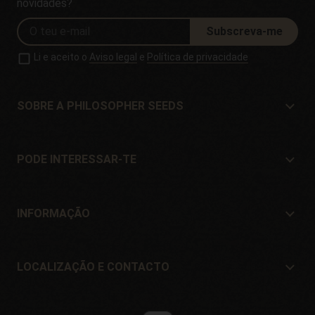
novidades?
Subscreva-me
Li e aceito o
Aviso legal
e
Política de privacidade
SOBRE A PHILOSOPHER SEEDS
Sobre a Philosopher Seeds
Localização e Contacto
PODE INTERESSAR-TE
Distribuidores e lojas
Onde comprar?
Ofertas
INFORMAÇÃO
Guia para iniciantes
Portes de envío
Presentes
Garantia e devoluções
LOCALIZAÇÃO E CONTACTO
Formas de pagamento
Philosopher Seeds
Política de devolução
c/ Llevant, 32