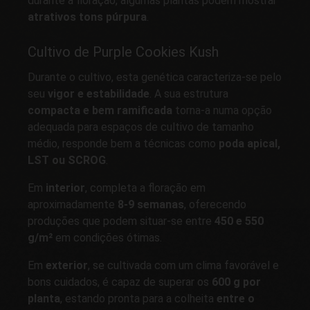
durante a floração, algumas plantas podem mostrar
atrativos tons púrpura
.
Cultivo de Purple Cookies Kush
Durante o cultivo, esta genética caracteriza-se pelo
seu
vigor e estabilidade
. A sua estrutura
compacta e bem ramificada
torna-a numa opção
adequada para espaços de cultivo de tamanho
médio, responde bem a técnicas como
poda apical,
LST ou SCROG
.
Em
interior
, completa a floração em
aproximadamente
8-9 semanas
, oferecendo
produções que podem situar-se entre
450 e 550
g/m²
em condições ótimas.
Em
exterior
, se cultivada com um clima favorável e
bons cuidados, é capaz de superar os
600 g por
planta
, estando pronta para a colheita
entre o