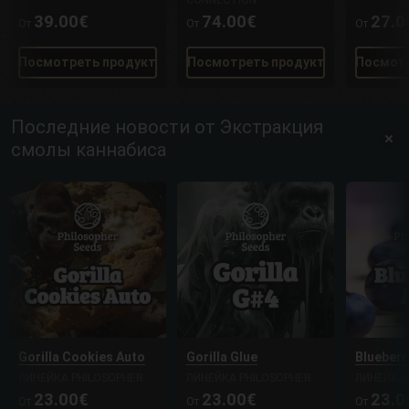
CONNECTION
39.00€
74.00€
27.0
От
От
От
Посмотреть продукт
Посмотреть продукт
Посмотр
Последние новости от Экстракция
смолы каннабиса
Gorilla Cookies Auto
Gorilla Glue
Blueberr
ЛИНЕЙКА PHILOSOPHER
ЛИНЕЙКА PHILOSOPHER
ЛИНЕЙКА 
23.00€
23.00€
23.0
От
От
От