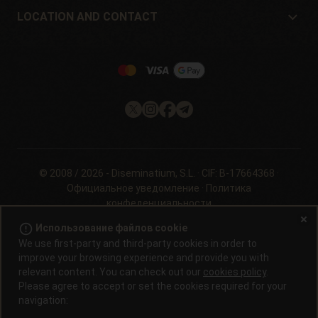
Guarantees and returns
LOCATION AND CONTACT
Payment method
Philosopher Seeds
Политика возврата
c/ Llevant, 32
Информация о файлах cookie на
Pol. Industrial Pont del Príncep
Philosopherseeds.com
17469 - Vilamalla (Girona, Spain)
Email: info@philosopherseeds.com
Tel.: +34 972 099 409
Часы работы: с 9:00 до 14:00.
© 2008 / 2026 -
Diseminatium, S.L.
· CIF: B-17664368 ·
Официальное уведомление
·
Политика
конфеденциальности
error_outline
Использование файлов cookie
Проращивание семян конопли запрещено законом в большинстве
стран. Узнайте это перед покупкой. В странах, где проращивание
We use first-party and third-party cookies in order to
нелегально, семена можно приобрести только в качестве сувениров,
improve your browsing experience and provide you with
для кормления птиц или в качестве резерва для генетических
relevant content. You can check out our
cookies policy
.
коллекций. Продукты, содержащие КБД, не являются лекарствами и
Please agree to accept or set the cookies required for your
не используются для лечения заболеваний. Всегда консультируйтесь
navigation:
со своим врачом, прежде чем употреблять его. Покупатель несет