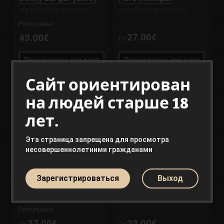
ЛИНЕЙКА PHILOSOPHER
ЛИНЕЙКА PHILOSOPHER
Распродано
27.00€
43.00€
От
Посмотреть продукт
Посмотреть продукт
Сайт ориентирован
на людей старше 18
лет.
Эта страница запрещена для просмотра
несовершеннолетними гражданами
Зарегистрироваться
Выход
C.Milkshake
AmnesiaZ
ЛИНЕЙКА PHILOSOPHER
ЛИНЕЙКА PHILOSOPHER
Распродано
27.00€
23.00€