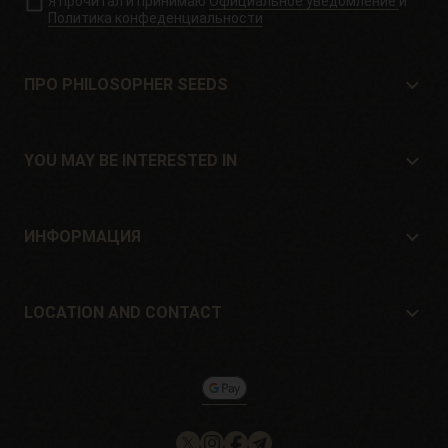
Я прочитал и принимаю
Официальное уведомление
и
Политика конфеденциальности
ПРО PHILOSOPHER SEEDS
Про Philosopher Seeds
Расположение и контакт
YOU MAY BE INTERESTED IN
Дистрибьюторы и магазины
Где купить?
Offers
ИНФОРМАЦИЯ
Руководство для начинающих
Shipping cost
подарок
Guarantees and returns
LOCATION AND CONTACT
Payment method
Philosopher Seeds
Политика возврата
c/ Llevant, 32
Информация о файлах cookie на
Pol. Industrial Pont del Príncep
Philosopherseeds.com
17469 - Vilamalla (Girona, Spain)
Email: info@philosopherseeds.com