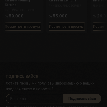
Kit Best-Selling
Kit Fresh Lemons
Kit Heav
Strains
ЛИНЕЙКА PHILOSOPHER
ЛИНЕЙКА 
ЛИНЕЙКА PHILOSOPHER
59.00€
55.00€
26.0
От
От
От
Посмотреть продукт
Посмотреть продукт
Посмотр
ПОДПИСЫВАЙСЯ
Хотите первыми получать информацию о наших
предложениях и новости?
Подписывайся