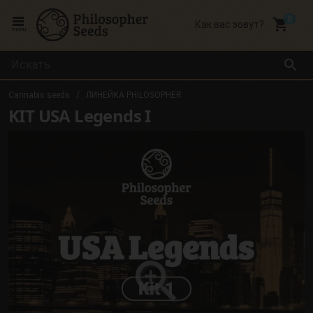
local_grocery_store
Как вас зовут?
menu
search
Cannabis seeds
ЛИНЕЙКА PHILOSOPHER
KIT USA Legends I