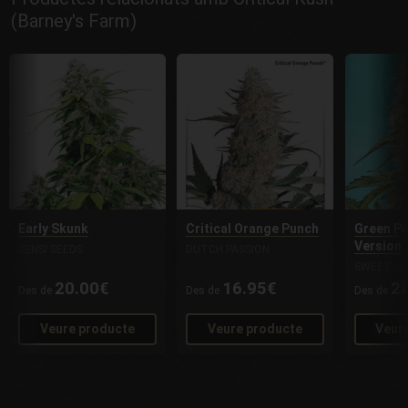
(Barney's Farm)
Early Skunk
Critical Orange Punch
Green Po
Version
SENSI SEEDS
DUTCH PASSION
SWEET SE
20.00€
16.95€
2
Des de
Des de
Des de
Veure producte
Veure producte
Veur