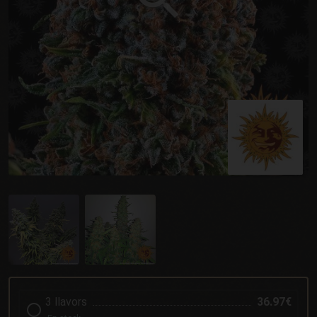
3 llavors
36.97€