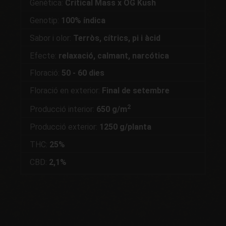
Genètica:
Critical Mass x OG Kush
Genotip:
100% índica
Sabor i olor:
Terròs, cítrics, pi i àcid
Efecte:
relaxació, calmant, narcótica
Floració:
50 - 60 dies
Floració en exterior:
Final de setembre
2
Producció interior:
650 g/m
Producció exterior:
1250 g/planta
THC:
25%
CBD:
2,1%