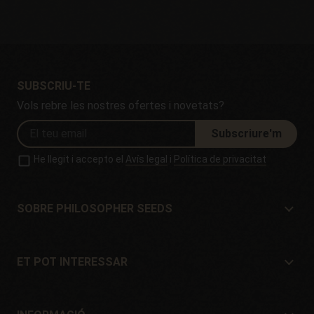
SUBSCRIU-TE
Vols rebre les nostres ofertes i novetats?
Subscriure'm
He llegit i accepto el
Avís legal
i
Política de privacitat
SOBRE PHILOSOPHER SEEDS
Sobre Philosopher Seeds
Situació i Contacte
ET POT INTERESSAR
Distribuïdors i botigues
On comprar?
Ofertes