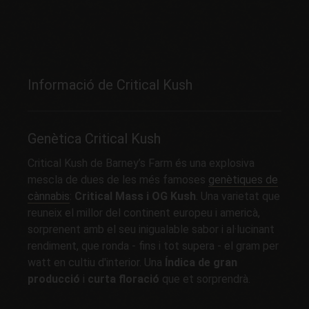
Informació de Critical Kush
Genètica Critical Kush
Critical Kush de Barney’s Farm és una explosiva
mescla de dues de les més famoses
genètiques de
cànnabis
:
Critical Mass i OG Kush
. Una varietat que
reuneix el millor del continent europeu i americà,
sorprenent amb el seu inigualable sabor i al·lucinant
rendiment, que ronda - fins i tot supera - el gram per
watt en cultiu d'interior. Una
Índica de gran
producció
i
curta floració
que et sorprendrà.