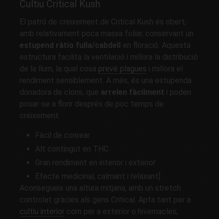
Cultiu Critical Kush
El patró de creixement de Critical Kush és obert,
amb relativament poca massa foliar, conservant un
estupend ràtio fulla/cabdell
en floració. Aquesta
estructura facilita la ventilació i millora la distribució
de la llum, la qual cosa
prevé plagues
i millora el
rendiment sensiblement. A més, és una estupenda
donadora de clons, que
arrelen fàcilment
i poden
posar-se a florir després de poc temps de
creixement.
Fàcil de conrear
Alt contingut en THC
Gran rendiment en interior i exterior
Efecte medicinal, calmant i relaxant]
Aconsegueix una altura mitjana, amb un stretch
controlat gràcies als gens Critical. Apta tant per a
cultiu interior
com per a exterior o hivernacles,