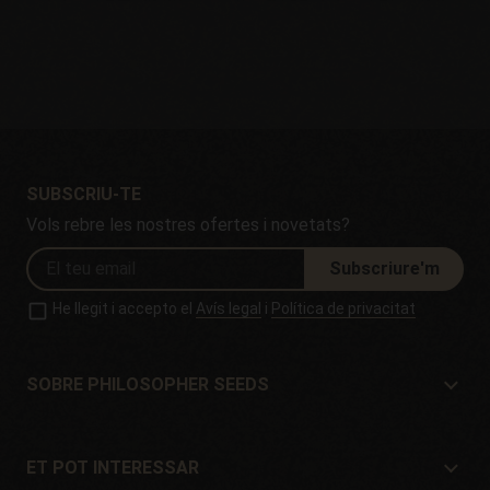
SUBSCRIU-TE
Vols rebre les nostres ofertes i novetats?
Subscriure'm
He llegit i accepto el
Avís legal
i
Política de privacitat
SOBRE PHILOSOPHER SEEDS
Sobre Philosopher Seeds
Situació i Contacte
ET POT INTERESSAR
Distribuïdors i botigues