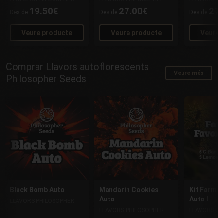
19.50€
27.00€
2
Des de
Des de
Des de
Veure producte
Veure producte
Veur
Comprar Llavors autoflorescents
Veure més
Philosopher Seeds
Black Bomb Auto
Mandarin Cookies
Kit Farm
Auto
Auto I
LLAVORS PHILOSOPHER
LLAVORS PHILOSOPHER
LLAVORS 