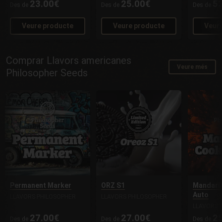
23.00€
25.00€
5
Des de
Des de
Des de
Veure producte
Veure producte
Veur
Comprar Llavors americanes
Veure més
Philosopher Seeds
Permanent Marker
ORZ S1
Mandari
Auto
LLAVORS PHILOSOPHER
LLAVORS PHILOSOPHER
LLAVORS 
27.00€
27.00€
2
Des de
Des de
Des de