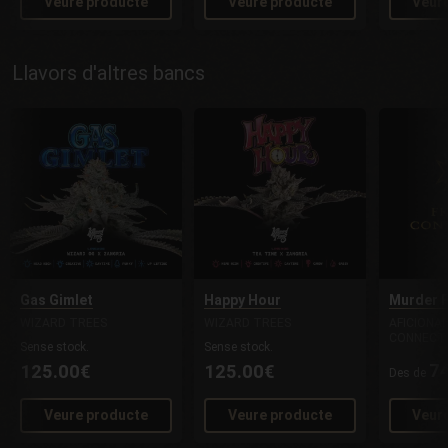
Veure producte
Veure producte
Veur
Llavors d'altres bancs
Gas Gimlet
Happy Hour
Murder P
WIZARD TREES
WIZARD TREES
AFICIONA
CONNECT
Sense stock.
Sense stock.
7
125.00€
125.00€
Des de
Veure producte
Veure producte
Veur