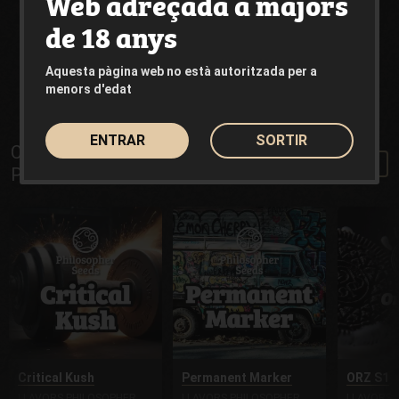
Web adreçada a majors
de 18 anys
Genètiques populars
Aquesta pàgina web no està autoritzada per a
menors d'edat
Limited Edition
Landrace
CBD
ENTRAR
SORTIR
Comprar Llavors feminitzades
Veure més
Philosopher Seeds
Critical Kush
Permanent Marker
ORZ S1
LLAVORS PHILOSOPHER
LLAVORS PHILOSOPHER
LLAVORS 