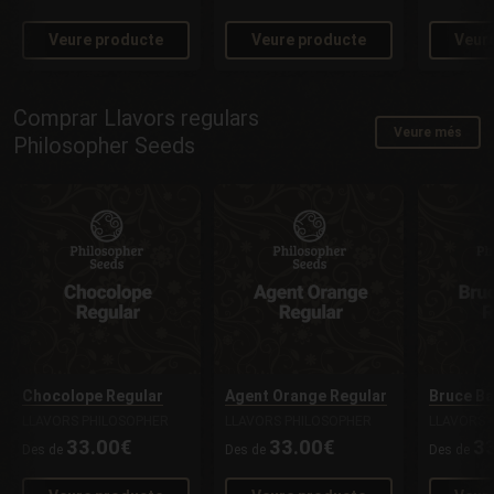
Veure producte
Veure producte
Veur
Comprar Llavors regulars
Veure més
Philosopher Seeds
Chocolope Regular
Agent Orange Regular
Bruce Ba
LLAVORS PHILOSOPHER
LLAVORS PHILOSOPHER
LLAVORS 
33.00€
33.00€
3
Des de
Des de
Des de