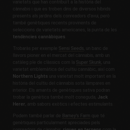
varietats que han contribuït a la història del
cànnabis i que es troben dins de diversos híbrids
presents als jardins dels conreadors d'avui, però
també genètiques recents provinents de
seleccions de varietats americanes, la punta de les
tendències cannàbiques
.
Trobaràs per exemple
Sensi Seeds
, un banc de
llavors pioner en el mercat del cànnabis, amb un
catàleg ple de clàssics com la
Super Skunk
, una
varietat emblemàtica del cultiu cannàbic, així com
Northern Lights
una varietat molt important en la
història del cultiu del cànnabis sota làmpares en
interior. Els amants de genètiques sativa podran
trobar la genètica també molt coneguda,
Jack
Herer
, amb sabors exòtics i efectes estimulants.
Podem també parlar de
Barney’s Farm
que té
genètiques particularment apreciades pels
conreadors de cànnabis,
riques en terpens
com la