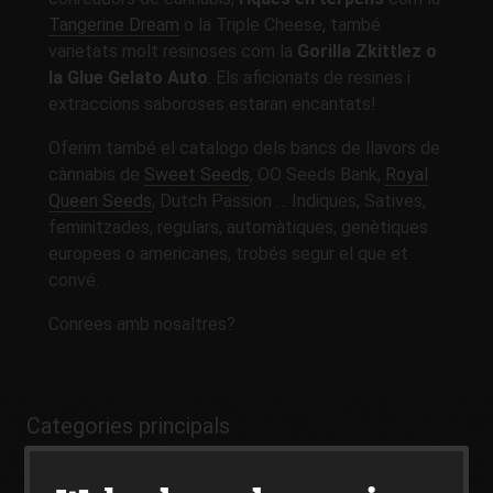
Tangerine Dream
o la Triple Cheese, també
varietats molt resinoses com la
Gorilla Zkittlez o
la Glue Gelato Auto
. Els aficionats de resines i
extraccions saboroses estaran encantats!
Oferim també el catalogo dels bancs de llavors de
cànnabis de
Sweet Seeds
, OO Seeds Bank,
Royal
Queen Seeds
, Dutch Passion … Indiques, Satives,
feminitzades, regulars, automàtiques, genètiques
europees o americanes, trobés segur el que et
convé.
Conrees amb nosaltres?
Categories principals
Llavors USA
Fàcil per iniciació
Floració Ràpida