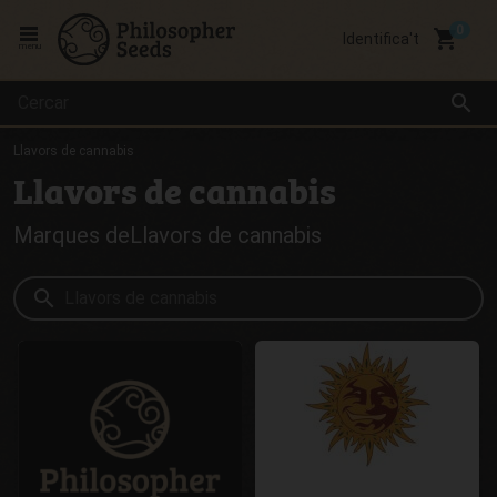
local_grocery_store
Identifica't
menu
search
Llavors de cannabis
Llavors de cannabis
Marques deLlavors de cannabis
search