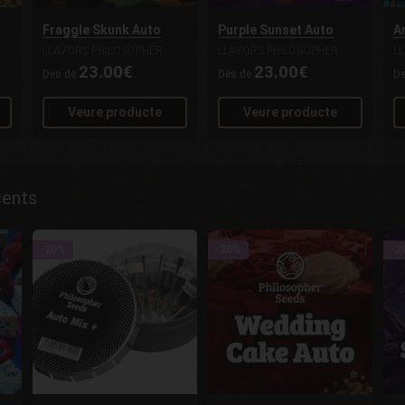
Fraggle Skunk Auto
Purple Sunset Auto
A
LLAVORS PHILOSOPHER
LLAVORS PHILOSOPHER
L
23.00€
23.00€
Des de
Des de
D
Veure producte
Veure producte
cents
-20%
-20%
-2