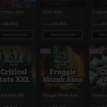
 Poison Auto
GG#4 Auto
Tropica
ET SEEDS
LLAVORS PHILOSOPHER
LLAVORS P
28.00€
23.00€
25
 de
Des de
Des de
Veure producte
Veure producte
Veur
-20%
-20%
tical Auto XXL
Fraggle Skunk Auto
Cheesy 
VORS PHILOSOPHER
LLAVORS PHILOSOPHER
LLAVORS P