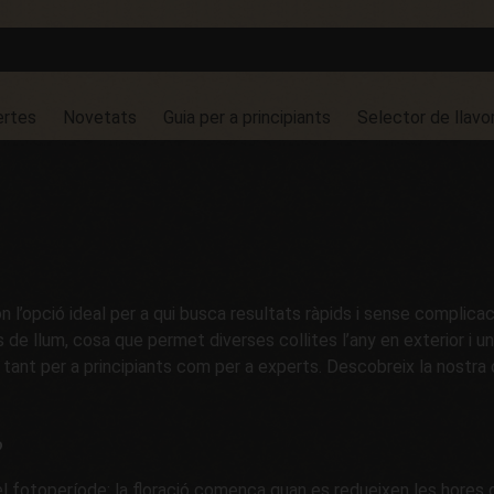
ertes
Novetats
Guia per a principiants
Selector de llavo
n l’opció ideal per a qui busca resultats ràpids i sense complica
llum, cosa que permet diverses collites l’any en exterior i una g
s tant per a principiants com per a experts. Descobreix la nostra 
?
 fotoperíode: la floració comença quan es redueixen les hores d