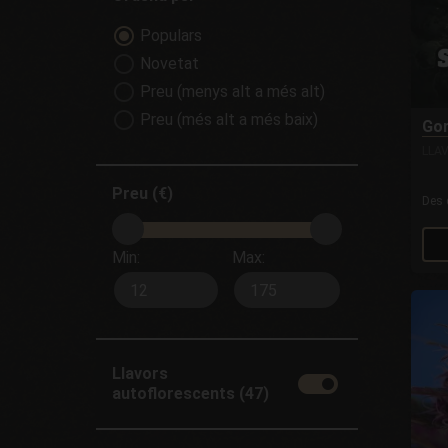
Populars
Novetat
Preu (menys alt a més alt)
Preu (més alt a més baix)
Gor
LLA
Preu (€)
Des
Min:
Max:
Llavors
autoflorescents (47)