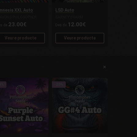
mnesia XXL Auto
LSD Auto
LAVORS PHILOSOPHER
BARNEY'S FARM
23.00€
12.00€
es de
Des de
Veure producte
Veure producte
0%
-20%