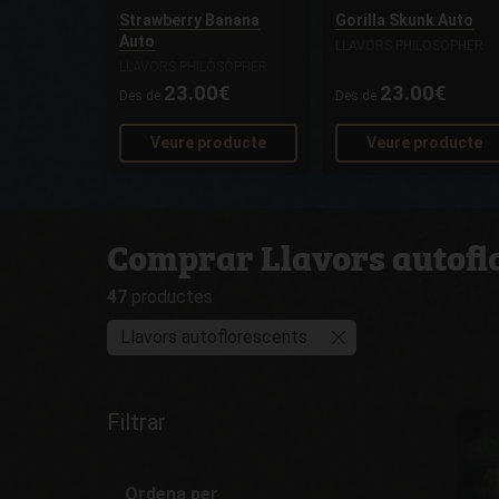
Strawberry Banana
Gorilla Skunk Auto
Auto
LLAVORS PHILOSOPHER
LLAVORS PHILOSOPHER
23.00€
23.00€
Des de
Des de
Veure producte
Veure producte
Comprar Llavors autofl
47
productes
Llavors autoflorescents
Filtrar
Ordena per