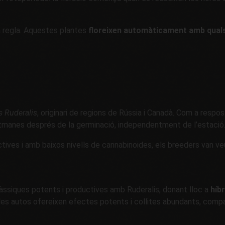
a regla. Aquestes plantes
floreixen automàticament amb qual
 Ruderalis
, originari de regions de Rússia i Canadà. Com a resp
etmanes després de la germinació, independentment de l’estació
ives i amb baixos nivells de cannabinoides, els breeders van ve
clàssiques potents i productives amb Ruderalis, donant lloc a
híb
a, les autos ofereixen efectes potents i collites abundants, com