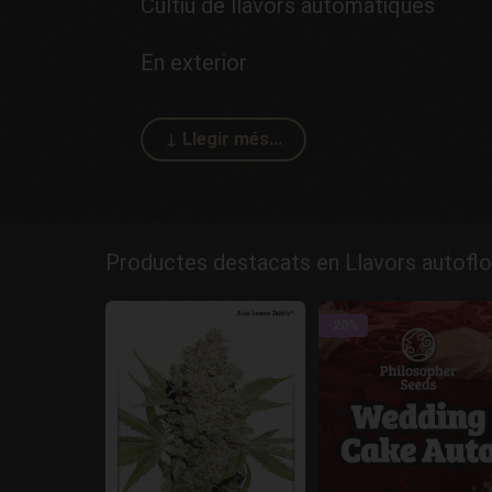
Cultiu de llavors automàtiques
En exterior
Productes destacats en Llavors autofl
-20%