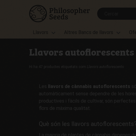
Llavors
Altres Bancs de llavors
Of
Llavors autoflorescents
Hi ha 47 productes etiquetats com
Llavors autoflorescents
Les
llavors de cànnabis autoflorescents
só
automàticament sense dependre de les hores de 
productives i fàcils de cultivar, són perfecte
flors de màxima qualitat.
Què són les llavors autoflorescents
La majoria de plantes de cànnabis depenen del