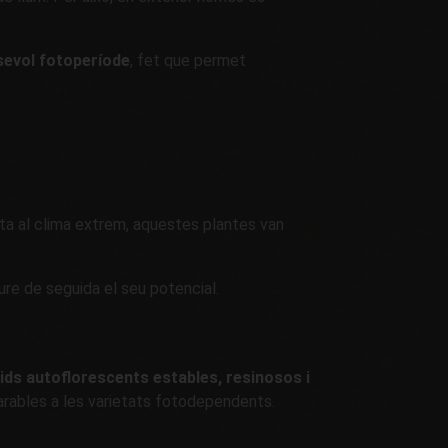
sevol fotoperíode
, fet que permet
osta al clima extrem, aquestes plantes van
.
ure de seguida el seu potencial.
rids autoflorescents estables, resinosos i
parables a les varietats fotodependents.