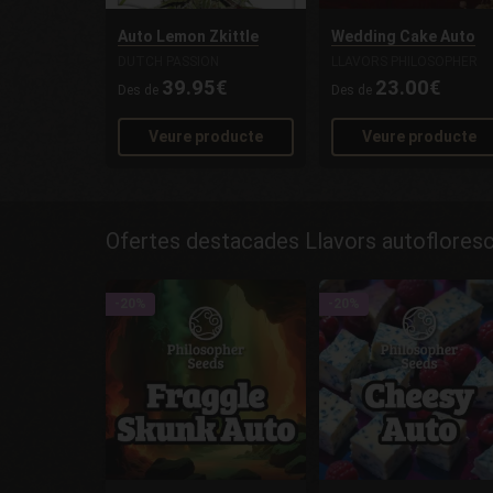
Auto Lemon Zkittle
Wedding Cake Auto
DUTCH PASSION
LLAVORS PHILOSOPHER
39.95€
23.00€
Des de
Des de
Veure producte
Veure producte
Ofertes destacades Llavors autoflores
-20%
-20%