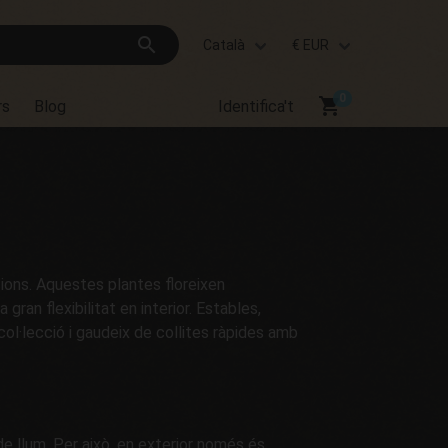
search
Català
€ EUR
shopping_cart
rs
Blog
Identifica't
cions. Aquestes plantes floreixen
ran flexibilitat en interior. Estables,
col·lecció i gaudeix de collites ràpides amb
e llum. Per això, en exterior només és