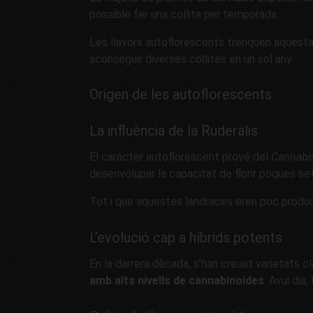
possible fer una collita per temporada.
Les llavors autoflorescents trenquen aquest
aconseguir diverses collites en un sol any.
Origen de les autoflorescents
La influència de la Ruderalis
El caràcter autoflorescent prové del
Cannabis
desenvolupar la capacitat de florir poques s
Tot i que aquestes landraces eren poc product
L’evolució cap a híbrids potents
En la darrera dècada, s’han creuat varietats 
amb alts nivells de cannabinoides
. Avui di