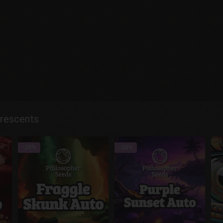
orescents
-20%
-20%