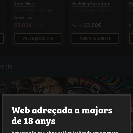
Auto Mix +
Wedding Cake Auto
P
LLAVORS PHILOSOPHER
LLAVORS PHILOSOPHER
L
Sense stock.
52.00€
23.00€
65.00€
Des de
D
Veure producte
Veure producte
cents
Web adreçada a majors
de 18 anys