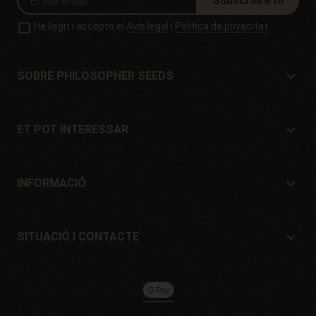
Subscriure'm
He llegit i accepto el
Avís legal
i
Política de privacitat
SOBRE PHILOSOPHER SEEDS
Sobre Philosopher Seeds
Situació i Contacte
ET POT INTERESSAR
Distribuïdors i botigues
On comprar?
Ofertes
INFORMACIÓ
Guia per a principiants
Despeses d'enviament
Regals
Garanties i devolucions
SITUACIÓ I CONTACTE
Sistemes de pagament
Philosopher Seeds
Política de devolucions
c/ Llevant, 32
Política de cookies
Pol. Industrial Pont del Príncep
17469 - Vilamalla (Girona, Spain)