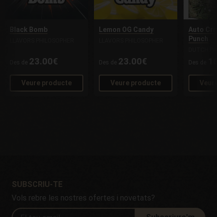
Black Bomb
Lemon OG Candy
Auto Cri
Punch
LLAVORS PHILOSOPHER
LLAVORS PHILOSOPHER
DUTCH PA
23.00€
23.00€
1
Des de
Des de
Des de
Veure producte
Veure producte
Veur
SUBSCRIU-TE
Vols rebre les nostres ofertes i novetats?