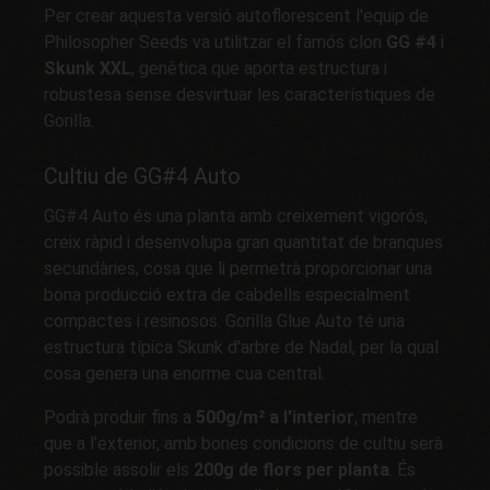
Per crear aquesta versió autoflorescent l'equip de
Philosopher Seeds va utilitzar el famós clon
GG #4
i
Skunk XXL
, genètica que aporta estructura i
robustesa sense desvirtuar les característiques de
Gorilla.
Cultiu de GG#4 Auto
GG#4 Auto és una planta amb creixement vigorós,
creix ràpid i desenvolupa gran quantitat de branques
secundàries, cosa que li permetrà proporcionar una
bona producció extra de cabdells especialment
compactes i resinosos. Gorilla Glue Auto té una
estructura típica Skunk d'arbre de Nadal, per la qual
cosa genera una enorme cua central.
Podrà produir fins a
500g/m² a l'interior
, mentre
que a l'exterior, amb bones condicions de cultiu serà
possible assolir els
200g de flors per planta
. És