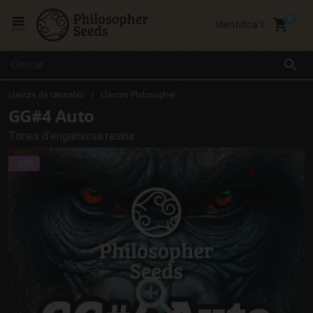
local_grocery_store
Identifica't
menu
search
Llavors de cannabis
Llavors Philosopher
GG#4 Auto
Tones d'enganxosa resina
-20%