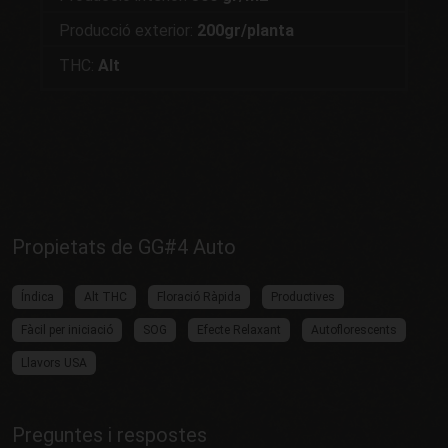
Producció exterior:
200gr/planta
THC:
Alt
Propietats de GG#4 Auto
Índica
Alt THC
Floració Ràpida
Productives
Fàcil per iniciació
SOG
Efecte Relaxant
Autoflorescents
Llavors USA
Preguntes i respostes