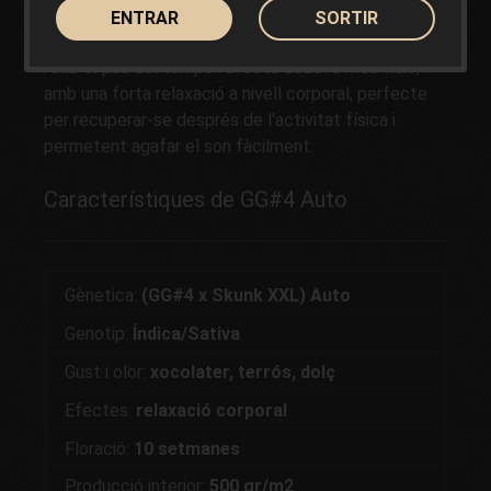
Els efectes de GG#4 Auto són potents, es fan
ENTRAR
SORTIR
notar ràpidament amb una pujada ràpida molt alegre.
Amb el pas del temps l'efecte esdevé més físic,
amb una forta relaxació a nivell corporal, perfecte
per recuperar-se després de l'activitat física i
permetent agafar el son fàcilment.
Característiques de GG#4 Auto
Gènetica:
(GG#4 x Skunk XXL) Auto
Genotip:
Índica/Sativa
Gust i olor:
xocolater, terrós, dolç
Efectes:
relaxació corporal
Floració:
10 setmanes
Producció interior:
500 gr/m2