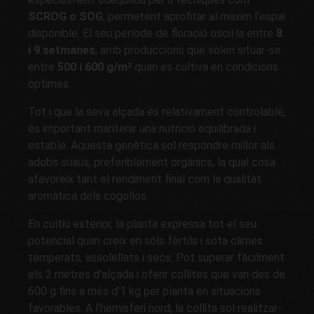
SCROG o SOG
, permetent aprofitar al màxim l'espai
disponible. El seu període de floració oscil·la entre
8
i 9 setmanes
, amb produccions que solen situar-se
entre
500 i 600 g/m²
quan es cultiva en condicions
òptimes.
Tot i que la seva alçada és relativament controlable,
és important mantenir una nutrició equilibrada i
estable. Aquesta genètica sol respondre millor als
adobs suaus, preferiblement orgànics, la qual cosa
afavoreix tant el rendiment final com la qualitat
aromàtica dels cogollos.
En cultiu exterior, la planta expressa tot el seu
potencial quan creix en sòls fèrtils i sota climes
temperats, assolellats i secs. Pot superar fàcilment
els 2 metres d'alçada i oferir collites que van des de
600 g fins a més d'1 kg per planta en situacions
favorables. A l'hemisferi nord, la collita sol realitzar-