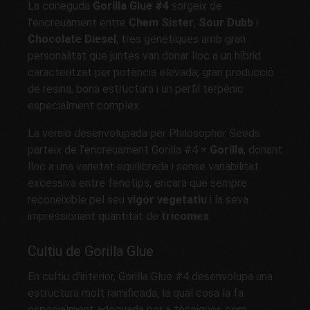
La coneguda
Gorilla Glue #4
sorgeix de
l'encreuament entre
Chem Sister
,
Sour Dubb
i
Chocolate Diesel
, tres genètiques amb gran
personalitat que juntes van donar lloc a un híbrid
caracteritzat per potència elevada, gran producció
de resina, bona estructura i un perfil terpènic
especialment complex.
La versió desenvolupada per Philosopher Seeds
parteix de l'encreuament Gorilla #4 ×
Gorilla
, donant
lloc a una varietat equilibrada i sense variabilitat
excessiva entre fenotips, encara que sempre
reconeixible pel seu
vigor vegetatiu
i la seva
impressionant quantitat de
tricomes
.
Cultiu de Gorilla Glue
En cultiu d'interior, Gorilla Glue #4 desenvolupa una
estructura molt ramificada, la qual cosa la fa
especialment adequada per a tècniques com