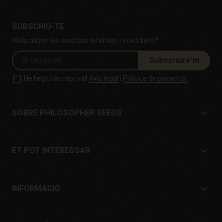
SUBSCRIU-TE
Vols rebre les nostres ofertes i novetats?
Subscriure'm
He llegit i accepto el
Avís legal
i
Política de privacitat
SOBRE PHILOSOPHER SEEDS
Sobre Philosopher Seeds
Situació i Contacte
ET POT INTERESSAR
Distribuïdors i botigues
On comprar?
Ofertes
INFORMACIÓ
Guia per a principiants
Despeses d'enviament
Regals
Garanties i devolucions