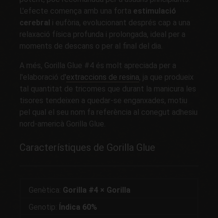
L'efecte comença amb una forta
estimulació
cerebral
i eufòria, evolucionant després cap a una
relaxació física profunda i prolongada, ideal per a
moments de descans o per al final del dia.
A més, Gorilla Glue #4 és molt apreciada per a
l'elaboració d'
extraccions de resina
, ja que produeix
tal quantitat de tricomes que durant la manicura les
tisores tendeixen a quedar-se enganxades, motiu
pel qual el seu nom fa referència al conegut adhesiu
nord-americà Gorilla Glue.
Característiques de Gorilla Glue
Genètica:
Gorilla #4 × Gorilla
Genotip:
Índica 60%