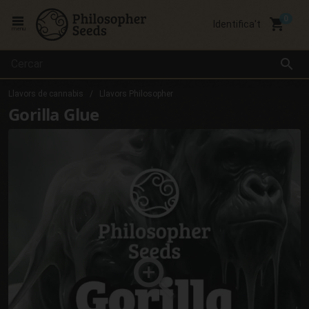
local_grocery_store
Identifica't
menu
search
Llavors de cannabis
Llavors Philosopher
Gorilla Glue