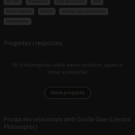
Alt THC
Productives
Fàcil per iniciació
SOG
Efecte Relaxant
SCROG
Varietats per a extraccions
Feminitzades
Preguntes i respostes
No hi ha preguntes sobre aquest producte, sigues el
primer a preguntar!
Nova pregunta
Productes relacionats amb Gorilla Glue (Llavors
Philosopher)