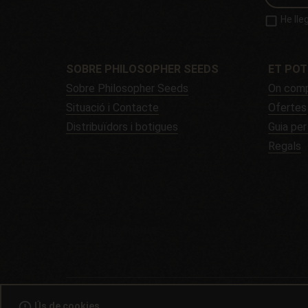
He lle
SOBRE PHILOSOPHER SEEDS
ET POT
Sobre Philosopher Seeds
On comp
Situació i Contacte
Ofertes
Distribuïdors i botigues
Guia per
Regals
© 2008
error_outline
Ús de cookies