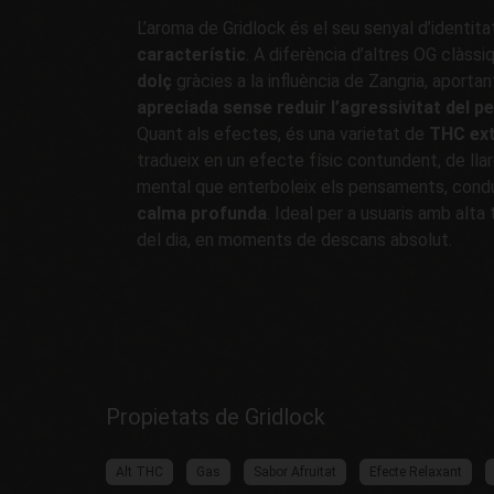
L’aroma de Gridlock és el seu senyal d’identita
característic
. A diferència d’altres OG clàssi
dolç
gràcies a la influència de Zangria, aporta
apreciada sense reduir l’agressivitat del per
Quant als efectes, és una varietat de
THC ex
tradueix en un efecte físic contundent, de lla
mental que enterboleix els pensaments, cond
calma profunda
. Ideal per a usuaris amb alta 
del dia, en moments de descans absolut.
Propietats de Gridlock
Alt THC
Gas
Sabor Afruitat
Efecte Relaxant