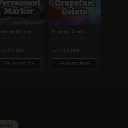
ermanent Marker
Grapefuel Gelato
LAVORS PHILOSOPHER
LLAVORS PHILOSOPHER
27.00€
27.00€
es de
Des de
Veure producte
Veure producte
ure'm