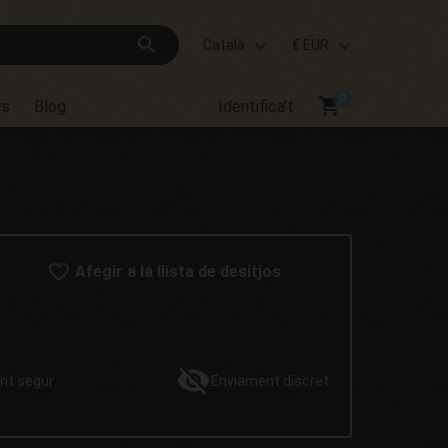
search
Català
€ EUR
shopping_cart
rs
Blog
Identifica't
Afegir a la llista de desitjos
nt
segur
Enviament
discret