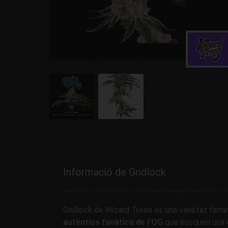
Informació de Gridlock
Gridlock de Wizard Trees és una varietat femi
autèntics fanàtics de l’OG
que busquen una e