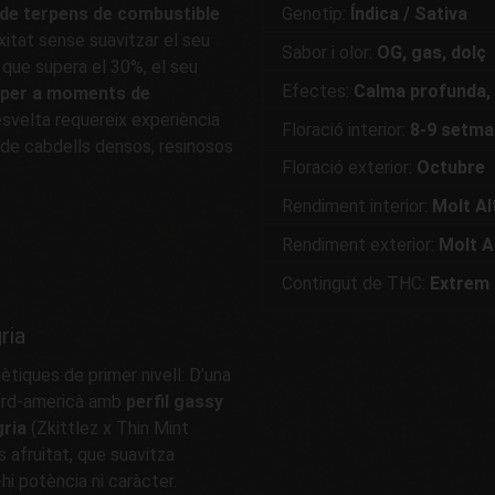
l de terpens de combustible
Genotip:
Índica / Sativa
tat sense suavitzar el seu
Sabor i olor:
OG, gas, dolç
que supera el 30%, el seu
Efectes:
Calma profunda, 
l per a moments de
 esvelta requereix experiència
Floració interior:
8-9 setm
 de cabdells densos, resinosos
Floració exterior:
Octubre
Rendiment interior:
Molt Al
Rendiment exterior:
Molt A
Contingut de THC:
Extrem 
ria
tiques de primer nivell: D’una
nord-americà amb
perfil gassy
ria
(Zkittlez x Thin Mint
s afruitat, que suavitza
hi potència ni caràcter.