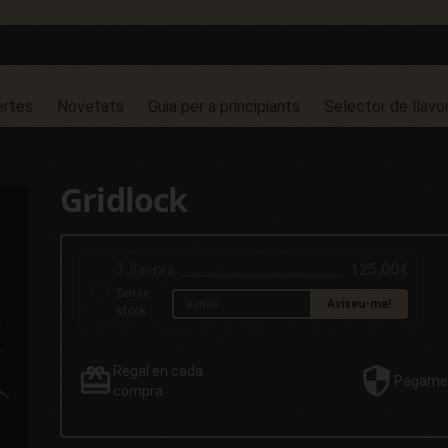
ertes
Novetats
Guia per a principiants
Selector de llavo
Gridlock
3 llavors
125.00€
Sense
Aviseu-me!
stock.
Regal
en cada
Pagame
compra