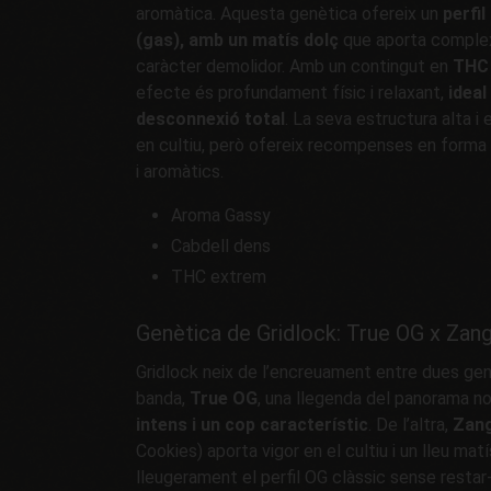
aromàtica. Aquesta genètica ofereix un
perfi
(gas), amb un matís dolç
que aporta complexi
caràcter demolidor. Amb un contingut en
THC
efecte és profundament físic i relaxant,
idea
desconnexió total
. La seva estructura alta i
en cultiu, però ofereix recompenses en forma
i aromàtics.
Aroma Gassy
Cabdell dens
THC extrem
Genètica de Gridlock: True OG x Zang
Gridlock neix de l’encreuament entre dues genè
banda,
True OG
, una llegenda del panorama 
intens i un cop característic
. De l’altra,
Zang
Cookies) aporta vigor en el cultiu i un lleu matí
lleugerament el perfil OG clàssic sense restar-