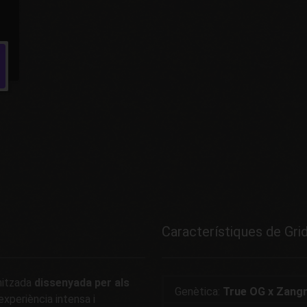
Característiques de Gri
nitzada
dissenyada per als
Genètica:
True OG x Zangr
xperiència intensa i