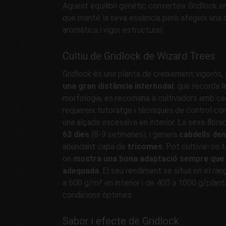
Aquest equilibri genètic converteix Gridlock e
que manté la seva essència però afegeix una 
aromàtica i vigor estructural.
Cultiu de Gridlock de Wizard Trees
Gridlock és una planta de creixement vigorós
una gran distància internodal
, que recorda l
morfologia, es recomana a cultivadors amb cer
requereix tutoratge i tècniques de control co
una alçada excessiva en interior. La seva flora
63 dies
(8-9 setmanes), i genera
cabdells de
abundant capa de
tricomes
. Pot cultivar-se t
on
mostra una bona adaptació sempre que re
adequada
. El seu rendiment se situa en el ran
a 600 g/m² en interior i de 400 a 1000 g/planta
condicions òptimes.
Sabor i efecte de Gridlock