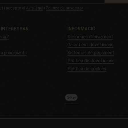
git i accepto el
Avís legal
i
Política de privacitat
 INTERESSAR
INFORMACIÓ
rar?
Despeses d'enviament
Garanties i devolucions
 a principiants
Sistemes de pagament
Política de devolucions
Política de cookies
 / 2026 -
Alchimiaweb, S.L.
· CIF: B-17664368 ·
Avís legal
·
Política de pr