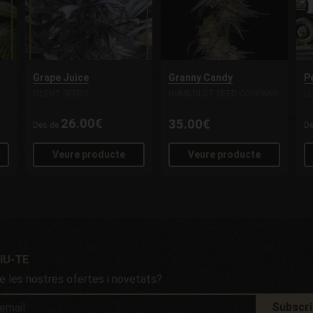
Grape Juice
Granny Candy
P
SILENT SEEDS
HUMBOLDT SEED COMPANY
L
26.00€
35.00€
Des de
D
Veure producte
Veure producte
IU-TE
e les nostres ofertes i novetats?
Subscri