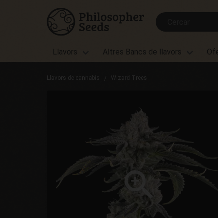
Llavors
Altres Bancs de llavors
Of
Llavors de cannabis
Wizard Trees