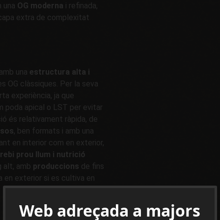
n una
OG moderna
i refinada,
capa extra de complexitat
, amb una
estructura alta i
es OG clàssiques. Per la seva
ta experiència, ja que
m poda apical o LST per evitar
ció és relativament ràpida, de
nsos
, ben formats i amb una
ant en interior com en exterior,
bi prou llum i nutrició
g alt, amb
produccions
de fins
 en exterior si es cultiva en
Web adreçada a majors