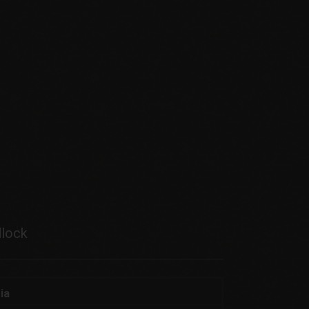
dlock
ia