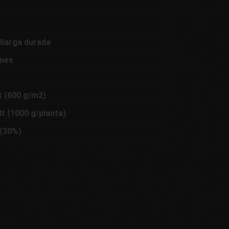
llarga durada
anes
t (600 g/m2)
lt (1000 g/planta)
(30%)