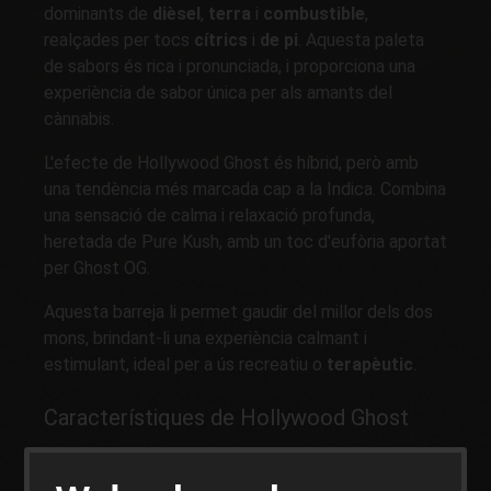
dominants de
dièsel
,
terra
i
combustible
,
realçades per tocs
cítrics
i
de pi
. Aquesta paleta
de sabors és rica i pronunciada, i proporciona una
experiència de sabor única per als amants del
cànnabis.
L'efecte de Hollywood Ghost és híbrid, però amb
una tendència més marcada cap a la Indica. Combina
una sensació de calma i relaxació profunda,
heretada de Pure Kush, amb un toc d'eufòria aportat
per Ghost OG.
Aquesta barreja li permet gaudir del millor dels dos
mons, brindant-li una experiència calmant i
estimulant, ideal per a ús recreatiu o
terapèutic
.
Característiques de Hollywood Ghost