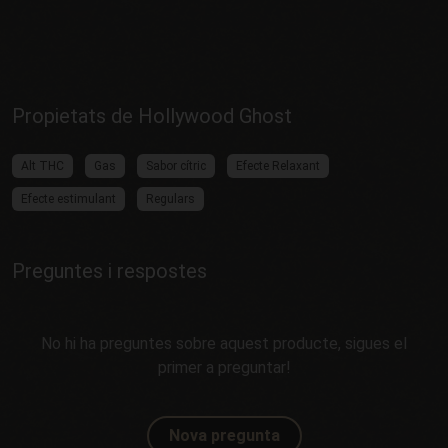
Propietats de Hollywood Ghost
Alt THC
Gas
Sabor cítric
Efecte Relaxant
Efecte estimulant
Regulars
Preguntes i respostes
No hi ha preguntes sobre aquest producte, sigues el
primer a preguntar!
Nova pregunta