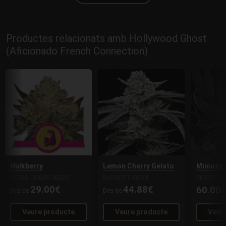
Productes relacionats amb Hollywood Ghost
(Aficionado French Connection)
Hulkberry
Lemon Cherry Gelato
Mimozz
ROYAL QUEEN SEEDS
BARNEY'S FARM
PERFECT 
29.00€
44.88€
60.00
Des de
Des de
Veure producte
Veure producte
Veur