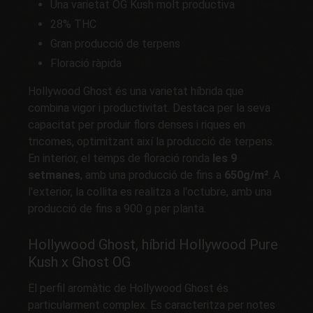
Una varietat OG Kush molt productiva
28% THC
Gran producció de terpens
Floració ràpida
Hollywood Ghost és una varietat híbrida que
combina vigor i productivitat. Destaca per la seva
capacitat per produir flors denses i riques en
tricomes, optimitzant així la producció de terpens.
En interior, el temps de floració ronda
les 9
setmanes
, amb una producció de fins a
650g/m²
. A
l'exterior, la collita es realitza a l'octubre, amb una
producció de fins a 900 g per planta.
Hollywood Ghost, híbrid Hollywood Pure
Kush x Ghost OG
El perfil aromàtic de Hollywood Ghost és
particularment complex. Es caracteritza per notes