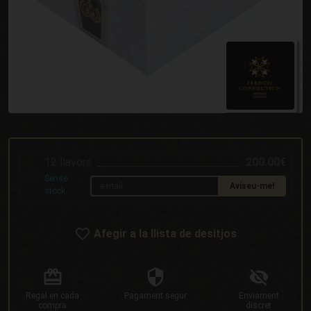
12 llavors
200.00€
Sense
Aviseu-me!
stock.
Afegir a la llista de desitjos
Regal
en cada
Pagament
segur
Enviament
compra
discret