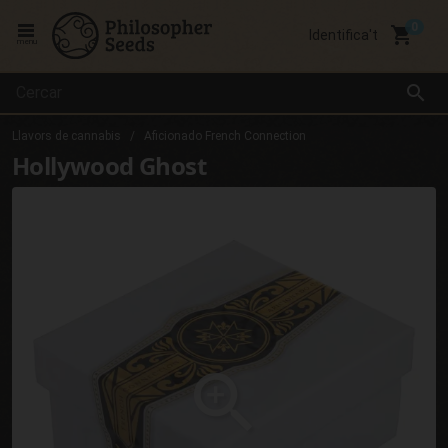
local_grocery_store
Identifica't
menu
search
Llavors de cannabis
Aficionado French Connection
Hollywood Ghost