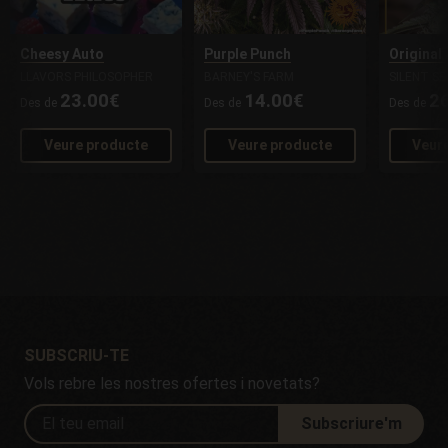
Cheesy Auto
Purple Punch
Original
LLAVORS PHILOSOPHER
BARNEY'S FARM
SILENT SE
23.00€
14.00€
2
Des de
Des de
Des de
Veure producte
Veure producte
Veur
SUBSCRIU-TE
Vols rebre les nostres ofertes i novetats?
Subscriure'm