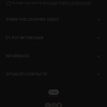
He llegit i accepto el
Avís legal
i
Política de privacitat
SOBRE PHILOSOPHER SEEDS
Sobre Philosopher Seeds
Situació i Contacte
ET POT INTERESSAR
Distribuïdors i botigues
On comprar?
Ofertes
INFORMACIÓ
Guia per a principiants
Despeses d'enviament
Regals
Garanties i devolucions
SITUACIÓ I CONTACTE
Sistemes de pagament
Philosopher Seeds
Política de devolucions
c/ Llevant, 32
Política de cookies
Pol. Industrial Pont del Príncep
17469 - Vilamalla (Girona, Spain)
Email: info@philosopherseeds.com