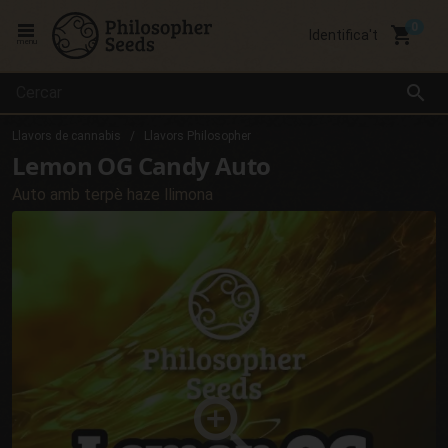
local_grocery_store
Identifica't
menu
search
Llavors de cannabis
Llavors Philosopher
Lemon OG Candy Auto
Auto amb terpè haze llimona