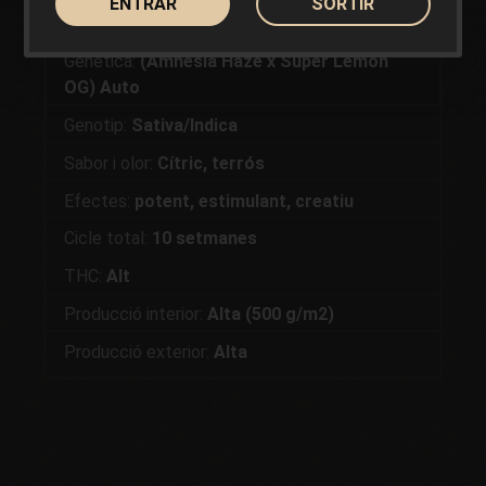
ENTRAR
SORTIR
Genètica:
(Amnesia Haze x Super Lemon
OG) Auto
Genotip:
Sativa/Indica
Sabor i olor:
Cítric, terrós
Efectes:
potent, estimulant, creatiu
Cicle total:
10 setmanes
THC:
Alt
Producció interior:
Alta (500 g/m2)
Producció exterior:
Alta