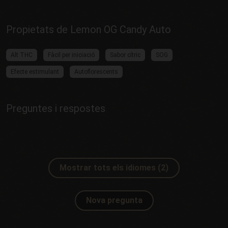
Propietats de Lemon OG Candy Auto
Alt THC
Fàcil per iniciació
Sabor cítric
SOG
Efecte estimulant
Autoflorescents
Preguntes i respostes
Mostrar tots els idiomes (2)
Nova pregunta