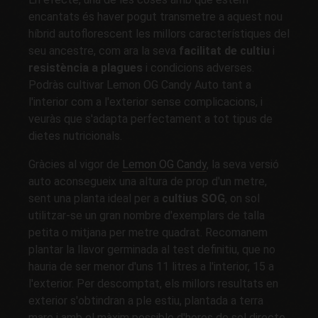
encantats és haver pogut transmetre a aquest nou
híbrid autoflorescent les millors característiques del
seu ancestre, com ara la seva
facilitat de cultiu
i
resistència a plagues
i condicions adverses.
Podràs cultivar Lemon OG Candy Auto tant a
l'interior com a l'exterior sense complicacions, i
veuràs que s'adapta perfectament a tot tipus de
dietes nutricionals.
Gràcies al vigor de
Lemon OG Candy
, la seva versió
auto aconsegueix una altura de prop d'un metre,
sent una planta ideal per a
cultius SOG
, on sol
utilitzar-se un gran nombre d'exemplars de talla
petita o mitjana per metre quadrat. Recomanem
plantar la llavor germinada al test definitiu, que no
hauria de ser menor d'uns 11 litres a l'interior, 15 a
l'exterior. Per descomptat, els millors resultats en
exterior s'obtindran a ple estiu, plantada a terra
mare i amb el màxim possible d'hores de sol directe.