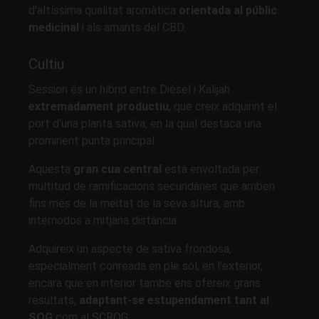
d'altíssima qualitat aromàtica
orientada al públic
medicinal
i als amants del CBD.
Cultiu
Session és un híbrid entre Dièsel i Kalijah
extremadament productiu
, que creix adquirint el
port d'una planta sativa, en la qual destaca una
prominent punta principal.
Aquesta
gran cua central
està envoltada per
multitud de ramificacions secundàries que arriben
fins més de la meitat de la seva altura, amb
internodos a mitjana distància.
Adquireix un aspecte de sativa frondosa,
especialment conreada en ple sòl, en l'exterior,
encara que en interior també ens ofereix grans
resultats,
adaptant-se estupendament tant al
SOG
com al
SCROG
.