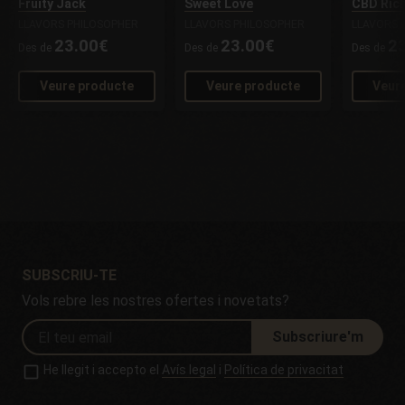
Fruity Jack
Sweet Love
CBD Ric
LLAVORS PHILOSOPHER
LLAVORS PHILOSOPHER
LLAVORS 
23.00€
23.00€
2
Des de
Des de
Des de
Veure producte
Veure producte
Veur
SUBSCRIU-TE
Vols rebre les nostres ofertes i novetats?
Subscriure'm
He llegit i accepto el
Avís legal
i
Política de privacitat