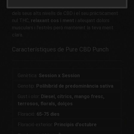
Quant al seu efecte, és purament medicinal cortesia
dels seus alts nivells de CBD i el seu pràcticament
nul THC,
relaxant cos i ment
i alleujant dolors
musculars i l'estrès però mantenint la teva ment
clara.
Característiques de Pure CBD Punch
Genètica:
Session x Session
Genotip:
Polihíbrid de predominància sativa
Gust i olor:
Diesel, cítrics, mango fresc,
terrosos, florals, dolços
Floració:
65-75 dies
Floració exterior:
Principis d'octubre