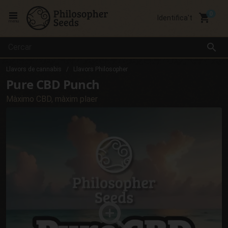
local_grocery_store
Identifica't
menu
search
Llavors de cannabis
Llavors Philosopher
Pure CBD Punch
Màximo CBD, màxim plaer