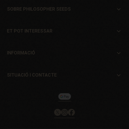
SOBRE PHILOSOPHER SEEDS
Sobre Philosopher Seeds
Situació i Contacte
ET POT INTERESSAR
Distribuïdors i botigues
On comprar?
Ofertes
INFORMACIÓ
Guia per a principiants
Despeses d'enviament
Regals
Garanties i devolucions
SITUACIÓ I CONTACTE
Sistemes de pagament
Philosopher Seeds
Política de devolucions
c/ Llevant, 32
Política de cookies
Pol. Industrial Pont del Príncep
17469 - Vilamalla (Girona, Spain)
Email: info@philosopherseeds.com
Tel.: +34 972 099 409
Horari de contacte: 9h-14h