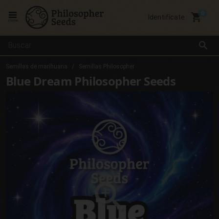
local_grocery_store
Identifícate
menu
search
Semillas de marihuana
Semillas Philosopher
Blue Dream Philosopher Seeds