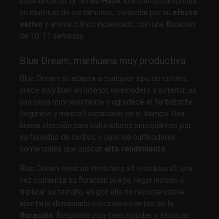
excelencia de la familia
Haze
, una planta campeona
en multitud de certámenes, conocida por su
efecto
sativo
y aroma cítrico inciensado, con una floración
de 10-11 semanas.
Blue Dream, marihuana muy productiva
Blue Dream se adapta a cualquier tipo de cultivo,
crece muy bien en interior, invernadero y exterior, es
una cepa muy resistente y agradece el fertilizante
(orgánico y mineral) espaciado en el tiempo. Una
buena elección para cultivadores principiantes por
su facilidad de cultivo, y para los cultivadores
comerciales que buscan
alto rendimiento
.
Blue Dream tiene un
stretching
x2 o incluso x3, una
vez comienza su floración puede llegar incluso a
triplicar su tamaño, es por ello no recomendable
aportarle demasiado crecimiento antes de la
floración
. Responde muy bien a podas y técnicas