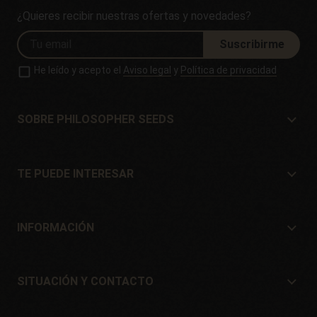
¿Quieres recibir nuestras ofertas y novedades?
Suscribirme
He leído y acepto el
Aviso legal
y
Política de privacidad
SOBRE PHILOSOPHER SEEDS
Sobre Philosopher Seeds
Situación y Contacto
TE PUEDE INTERESAR
Distribuidores y tiendas
¿Dónde comprar?
Ofertas
INFORMACIÓN
Guía para principiantes
Gastos de envío
Regalos
Garantías y devoluciones
SITUACIÓN Y CONTACTO
Sistemas de pago
Philosopher Seeds
Política de devoluciones