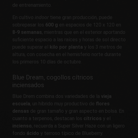
de entrenamiento.
En cultivo
indoor
tiene gran producción, puede
sobrepasar los
600 g
en espacios de 120 x 120 en
8-9 semanas
, mientras que en el exterior aportando
suficiente espacio a las raíces y horas de sol directo
puede superar el
kilo por planta
y los 3 metros de
altura, con cosecha en el hemisferio norte durante
los primeros 10 días de octubre.
Blue Dream, cogollos cítricos
inciensados
Blue Drem combina dos variedades de la
vieja
escuela
, un híbrido muy productivo de
flores
densas
de gran tamaño y gran aspecto en bolsa. En
cuanto a terpenos, destacan los
cítricos
y el
incienso
, recuerda a Super Silver Haze con un ligero
fondo
ácido
y terroso típico de Blueberry.