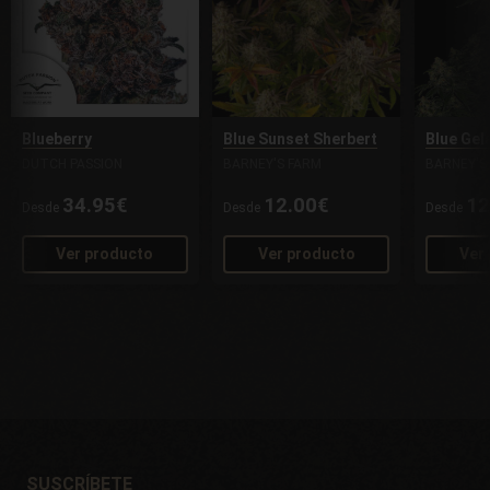
Blueberry
Blue Sunset Sherbert
Blue Gel
DUTCH PASSION
BARNEY'S FARM
BARNEY'S
34.95€
12.00€
12
Desde
Desde
Desde
Ver producto
Ver producto
Ver
SUSCRÍBETE