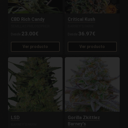
CBD Rich Candy
Critical Kush
SEMILLAS PHILOSOPHER
BARNEY'S FARM
23.00€
36.97€
Desde
Desde
Ver producto
Ver producto
LSD
Gorilla Zkittlez
Barney's
BARNEY'S FARM