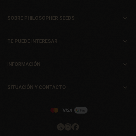
SOBRE PHILOSOPHER SEEDS
Sobre Philosopher Seeds
Situación y Contacto
TE PUEDE INTERESAR
Distribuidores y tiendas
¿Dónde comprar?
Ofertas
INFORMACIÓN
Guía para principiantes
Gastos de envío
Regalos
Garantías y devoluciones
SITUACIÓN Y CONTACTO
Sistemas de pago
Philosopher Seeds
Política de devoluciones
c/ Llevant, 32
Política de cookies
Pol. Industrial Pont del Príncep
17469 - Vilamalla (Girona, Spain)
Email: info@philosopherseeds.com
Tel.: +34 972 099 409