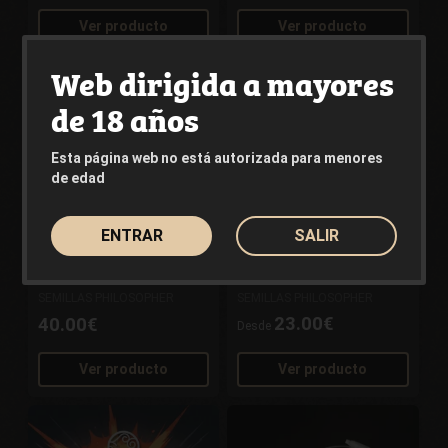
Ver producto
Ver producto
Web dirigida a mayores
de 18 años
Esta página web no está autorizada para menores
de edad
ENTRAR
SALIR
Outdoor Mix
Amnesika 2.0
SEMILLAS PHILOSOPHER
SEMILLAS PHILOSOPHER
23.00€
40.00€
Desde
Ver producto
Ver producto