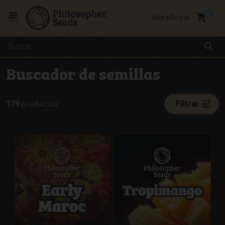
local_grocery_store
Identifícate
menu
search
Buscador de semillas
tune
179
productos
Filtrar