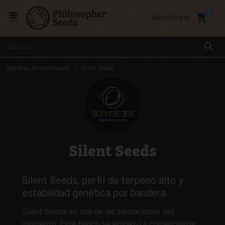
local_grocery_store
Identifícate
menu
search
Semillas de marihuana
Silent Seeds
Silent Seeds
Silent Seeds, perfil de terpeno alto y
estabilidad genética por bandera
Silent Seeds es una de las sensaciones del
momento. Este banco se empezó a comercializar