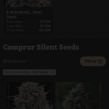
B-45 By Booba - Silent
Seeds
3 semillas
39.00€
5 semillas
59.00€
10 semillas
109.00€
Comprar Silent Seeds
tune
15
productos
Filtrar
Banco de semillas - Silent Seeds