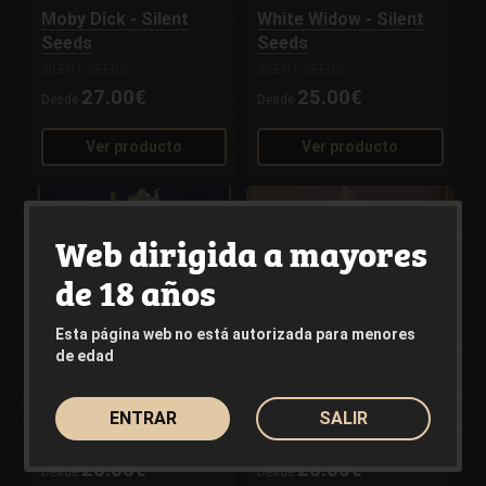
Moby Dick - Silent
White Widow - Silent
Seeds
Seeds
SILENT SEEDS
SILENT SEEDS
27.00€
25.00€
Desde
Desde
Ver producto
Ver producto
Web dirigida a mayores
de 18 años
Esta página web no está autorizada para menores
de edad
Amnesia Lemon
Original Amnesia
ENTRAR
SALIR
SILENT SEEDS
SILENT SEEDS
26.00€
26.00€
Desde
Desde