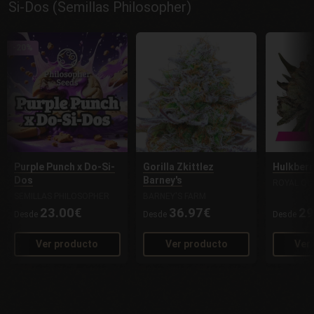
Si-Dos (Semillas Philosopher)
-20%
Purple Punch x Do-Si-
Gorilla Zkittlez
Hulkberr
Dos
Barney's
ROYAL QU
SEMILLAS PHILOSOPHER
BARNEY'S FARM
23.00€
36.97€
29
Desde
Desde
Desde
Ver producto
Ver producto
Ver