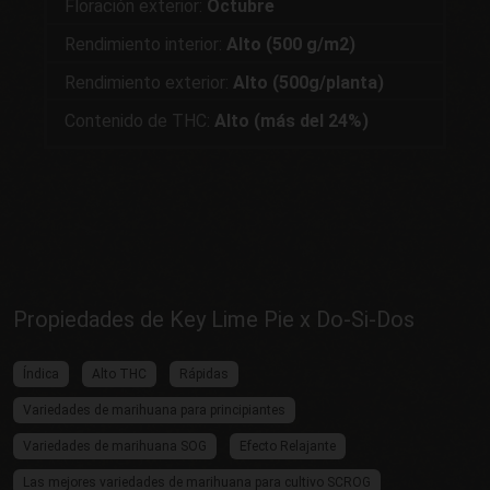
Floración exterior:
Octubre
Rendimiento interior:
Alto (500 g/m2)
Rendimiento exterior:
Alto (500g/planta)
Contenido de THC:
Alto (más del 24%)
Propiedades de Key Lime Pie x Do-Si-Dos
Índica
Alto THC
Rápidas
Variedades de marihuana para principiantes
Variedades de marihuana SOG
Efecto Relajante
Las mejores variedades de marihuana para cultivo SCROG