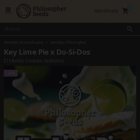
local_grocery_store
Identifícate
menu
search
Semillas de marihuana
Semillas Philosopher
Key Lime Pie x Do-Si-Dos
El híbrido Cookies definitivo
-20%