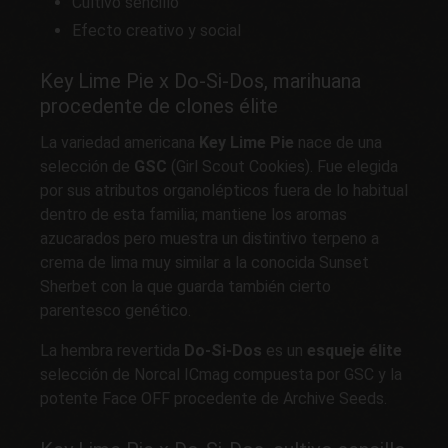
Cultivo sencillo
Efecto creativo y social
Key Lime Pie x Do-Si-Dos, marihuana
procedente de clones élite
La variedad americana
Key Lime Pie
nace de una
selección de
GSC
(Girl Scout Cookies). Fue elegida
por sus atributos organolépticos fuera de lo habitual
dentro de esta familia; mantiene los aromas
azucarados pero muestra un distintivo terpeno a
crema de lima muy similar a la conocida Sunset
Sherbet con la que guarda también cierto
parentesco genético.
La hembra revertida
Do-Si-Dos
es un
esqueje élite
selección de Norcal ICmag compuesta por GSC y la
potente Face OFF procedente de Archive Seeds.