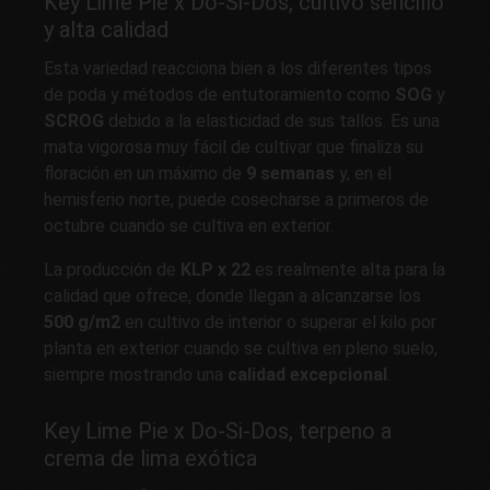
Key Lime Pie x Do-Si-Dos, cultivo sencillo
y alta calidad
Esta variedad reacciona bien a los diferentes tipos
de poda y métodos de entutoramiento como
SOG
y
SCROG
debido a la elasticidad de sus tallos. Es una
mata vigorosa muy fácil de cultivar que finaliza su
floración en un máximo de
9 semanas
y, en el
hemisferio norte, puede cosecharse a primeros de
octubre cuando se cultiva en exterior.
La producción de
KLP x 22
es realmente alta para la
calidad que ofrece, donde llegan a alcanzarse los
500 g/m2
en cultivo de interior o superar el kilo por
planta en exterior cuando se cultiva en pleno suelo,
siempre mostrando una
calidad excepcional
.
Key Lime Pie x Do-Si-Dos, terpeno a
crema de lima exótica