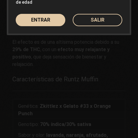
de edad
Esta genética es muy especial; mantiene los
sabores a lavanda y terrosos
de la Zkittlez x
ENTRAR
SALIR
Gelato #33 juntándose a las
notas cítricas de
gusto a naranja
de la Orange Punch.
El efecto es de una altísima potencia debido a su
29% de THC
, con un
efecto muy relajante y
positivo
, que deja sensación de bienestar y
relajación.
Características de Runtz Muffin
Genética:
Zkittlez x Gelato #33 x Orange
Punch
Genotipo:
70% índica/30% sativa
Sabor y olor:
lavanda, naranja, afrutado,