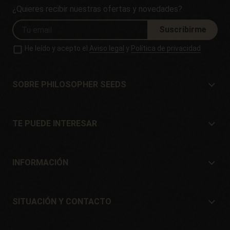
¿Quieres recibir nuestras ofertas y novedades?
Suscribirme
He leído y acepto el
Aviso legal
y
Política de privacidad
SOBRE PHILOSOPHER SEEDS
Sobre Philosopher Seeds
Situación y Contacto
TE PUEDE INTERESAR
Distribuidores y tiendas
¿Dónde comprar?
Ofertas
INFORMACIÓN
Guía para principiantes
Gastos de envío
Regalos
Garantías y devoluciones
SITUACIÓN Y CONTACTO
Sistemas de pago
Philosopher Seeds
Política de devoluciones