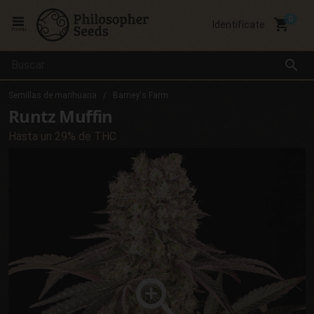
local_grocery_store
Identifícate
menu
search
Semillas de marihuana
Barney's Farm
Runtz Muffin
Hasta un 29% de THC