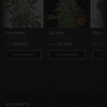
White Widow
LSD Auto
Blueberr
DUTCH PASSION
BARNEY'S FARM
DUTCH PA
34.95€
12.00€
34
Desde
Desde
Desde
Ver producto
Ver producto
Ver
SUSCRÍBETE