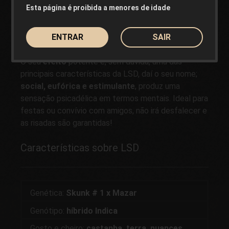
Esta página é proibida a menores de idade
O facto desta variedade se chamar LSD não é
coincidência; o seu potente efeito é bem conhecido
ENTRAR
SAIR
por muitos, e comparável apenas a um reduzido
número de
genéticas de cannabis
. Está avisado!
O seu
efeito
potente é, sem dúvida, uma das
principais características da LSD, daí o seu nome;
social, eufórica e estimulante
, produz uma
sensação psicadélica em termos mentais. Ideal para
festas ou convívio com amigos, não irá desfalecer e
as risadas são garantidas!
Características sobre LSD
Genética:
Skunk # 1 x Mazar
Genótipo:
híbrido Indica
Gosto e cheiro:
castanha, terra, nuances