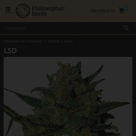
local_grocery_store
Identifica-te
menu
search
Sementes de Cannabis
Barney's Farm
LSD