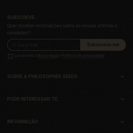
SUBSCREVE
Quer receber informações sobre as nossas ofertas e
novidades?
Subscreva-me
Li e aceito o
Aviso legal
e
Política de privacidade
SOBRE A PHILOSOPHER SEEDS
Sobre a Philosopher Seeds
Localização e Contacto
PODE INTERESSAR-TE
Distribuidores e lojas
Onde comprar?
Ofertas
INFORMAÇÃO
Guia para iniciantes
Portes de envío