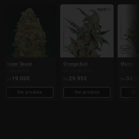
Super Skunk
Orange Bud
Mazar
SENSI SEEDS
DUTCH PASSION
DUTCH PA
19.00€
29.95€
34.9
De
De
De
Ver produto
Ver produto
Ver