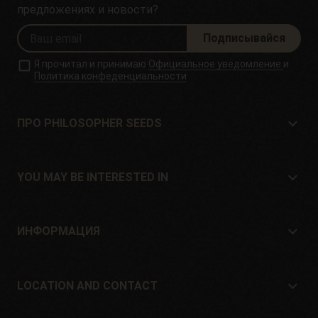
предложениях и новости?
Подписывайся
Я прочитал и принимаю
Официальное уведомление
и
Политика конфеденциальности
ПРО PHILOSOPHER SEEDS
Про Philosopher Seeds
Расположение и контакт
YOU MAY BE INTERESTED IN
Дистрибьюторы и магазины
Где купить?
Offers
ИНФОРМАЦИЯ
Руководство для начинающих
Shipping cost
подарок
Guarantees and returns
LOCATION AND CONTACT
Payment method
Philosopher Seeds
Политика возврата