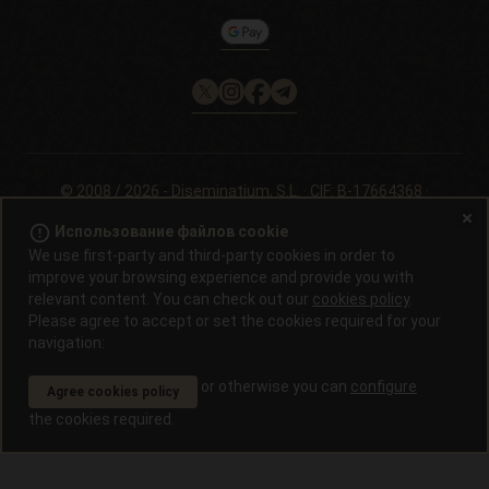
c/ Llevant, 32
Информация о файлах cookie на
Pol. Industrial Pont del Príncep
Philosopherseeds.com
17469 - Vilamalla (Girona, Spain)
Email: info@philosopherseeds.com
Tel.: +34 972 099 409
Часы работы: с 9:00 до 14:00.
© 2008 / 2026 -
Diseminatium, S.L.
· CIF: B-17664368 ·
Официальное уведомление
·
Политика
error_outline
Использование файлов cookie
конфеденциальности
We use first-party and third-party cookies in order to
improve your browsing experience and provide you with
Проращивание семян конопли запрещено законом в большинстве
relevant content. You can check out our
cookies policy
.
стран. Узнайте это перед покупкой. В странах, где проращивание
нелегально, семена можно приобрести только в качестве сувениров,
Please agree to accept or set the cookies required for your
для кормления птиц или в качестве резерва для генетических
navigation:
коллекций. Продукты, содержащие КБД, не являются лекарствами и
не используются для лечения заболеваний. Всегда консультируйтесь
or otherwise you can
configure
Agree cookies policy
со своим врачом, прежде чем употреблять его. Покупатель несет
ответственность за обеспечение соблюдения всех применимых
the cookies required.
местных законов перед размещением заказа.