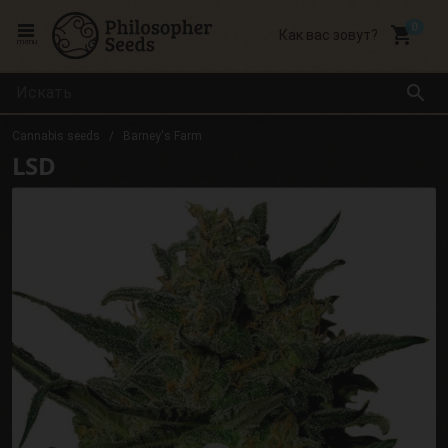
local_grocery_store
Как вас зовут?
menu
search
Cannabis seeds
Barney's Farm
LSD