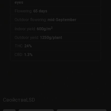
eyes
Flowering:
65 days
Outdoor flowering:
mid-September
2
Indoor yield:
600g/m
Outdoor yield:
1250g/plant
THC:
24%
CBD:
1.3%
СвойстваLSD