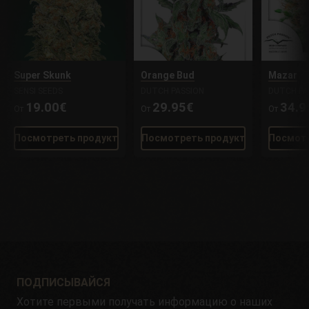
Super Skunk
Orange Bud
Mazar
SENSI SEEDS
DUTCH PASSION
DUTCH PA
19.00€
29.95€
34.9
От
От
От
Посмотреть продукт
Посмотреть продукт
Посмотр
ПОДПИСЫВАЙСЯ
Хотите первыми получать информацию о наших