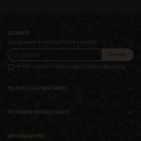
ISCRIVITI
Vuoi ricevere le nostre offerte e novità?
Iscriviti
Ho letto e accetto il
Aviso legale
e
Politica sulla privacy
SU PHILOSOPHER SEEDS
Su Philosopher Seeds
Situazione e contatto
POTREBBE INTERESSARTI
Distributori e negozi
Dove comprare?
Offerte
INFORMAZIONE