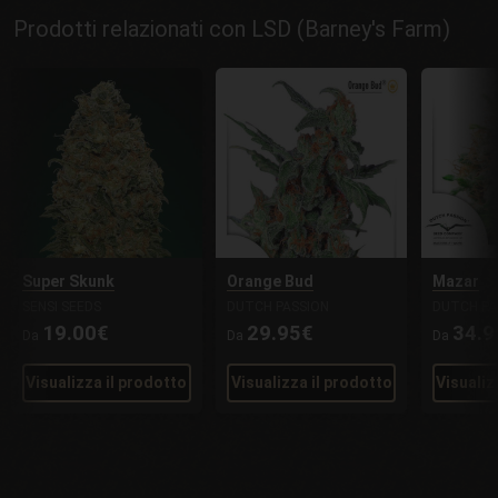
Prodotti relazionati con LSD (Barney's Farm)
Super Skunk
Orange Bud
Mazar
SENSI SEEDS
DUTCH PASSION
DUTCH PA
19.00€
29.95€
34.9
Da
Da
Da
Visualizza il prodotto
Visualizza il prodotto
Visualiz