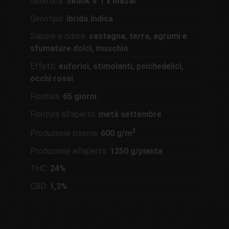
Genetica:
Skunk # 1 x Mazar
Genotipo:
ibrido Indica
Sapore e odore:
castagna, terra, agrumi e
sfumature dolci, muschio
Effetti:
euforici, stimolanti, psichedelici,
occhi rossi
Fioritura:
65 giorni
Fioritura all'aperto:
metà settembre
2
Produzione interna:
600 g/m
Produzione all'aperto:
1250 g/pianta
THC:
24%
CBD:
1,3%