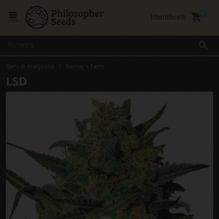
local_grocery_store
Identificati
menu
search
Semi di marijuana
Barney's Farm
LSD