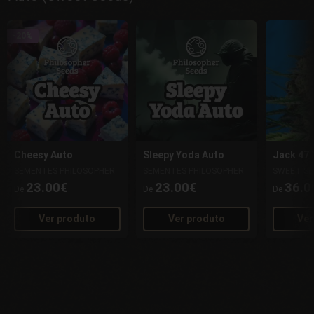
-20%
Cheesy Auto
Sleepy Yoda Auto
Jack 47 
SEMENTES PHILOSOPHER
SEMENTES PHILOSOPHER
SWEET SE
23.00€
23.00€
36.0
De
De
De
Ver produto
Ver produto
Ver