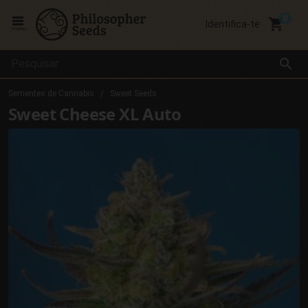
local_grocery_store
Identifica-te
menu
search
Sementes de Cannabis
Sweet Seeds
Sweet Cheese XL Auto