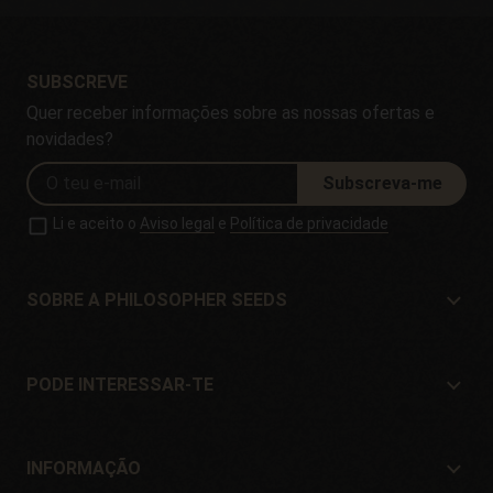
SUBSCREVE
Quer receber informações sobre as nossas ofertas e
novidades?
Subscreva-me
Li e aceito o
Aviso legal
e
Política de privacidade
SOBRE A PHILOSOPHER SEEDS
Sobre a Philosopher Seeds
Localização e Contacto
PODE INTERESSAR-TE
Distribuidores e lojas
Onde comprar?
Ofertas
INFORMAÇÃO
Guia para iniciantes