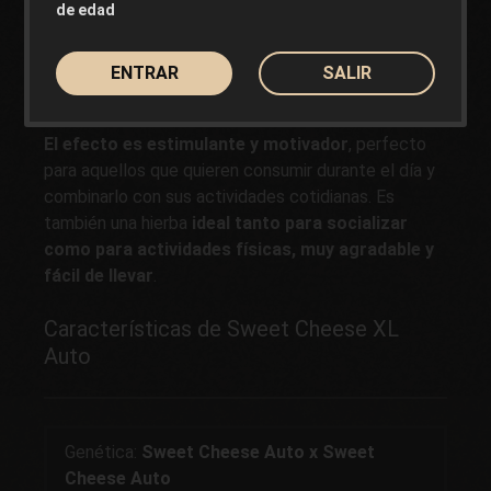
de edad
El sabor de Sweet Cheese XL Auto es
fiel a la
legendaria Cheese
, con
marcadas notas picantes
ENTRAR
SALIR
y a queso añejo
que se redondean con un delicioso
retropaladar rico en sutiles matices cítricos.
El efecto es estimulante y motivador
, perfecto
para aquellos que quieren consumir durante el día y
combinarlo con sus actividades cotidianas. Es
también una hierba
ideal tanto para socializar
como para actividades físicas, muy agradable y
fácil de llevar
.
Características de Sweet Cheese XL
Auto
Genética:
Sweet Cheese Auto x Sweet
Cheese Auto