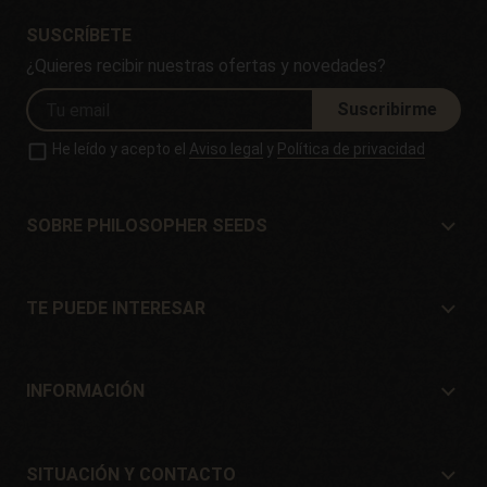
SUSCRÍBETE
¿Quieres recibir nuestras ofertas y novedades?
Suscribirme
He leído y acepto el
Aviso legal
y
Política de privacidad
SOBRE PHILOSOPHER SEEDS
Sobre Philosopher Seeds
Situación y Contacto
TE PUEDE INTERESAR
Distribuidores y tiendas
¿Dónde comprar?
Ofertas
INFORMACIÓN
Guía para principiantes
Gastos de envío
Regalos
Garantías y devoluciones
SITUACIÓN Y CONTACTO