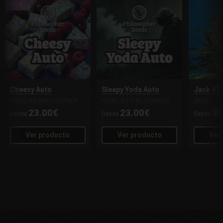
-20%
Cheesy Auto
Sleepy Yoda Auto
Jack 47 
SEMILLAS PHILOSOPHER
SEMILLAS PHILOSOPHER
SWEET SE
23.00€
23.00€
36
Desde
Desde
Desde
Ver producto
Ver producto
Ver