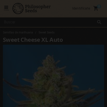
local_grocery_store
Identifícate
menu
search
Semillas de marihuana
Sweet Seeds
Sweet Cheese XL Auto