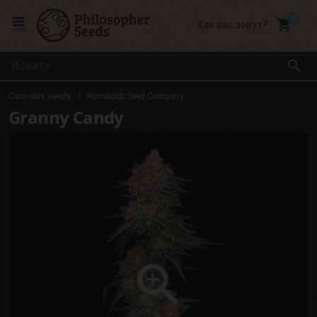
local_grocery_store
Как вас зовут?
menu
search
Cannabis seeds
Humboldt Seed Company
Granny Candy