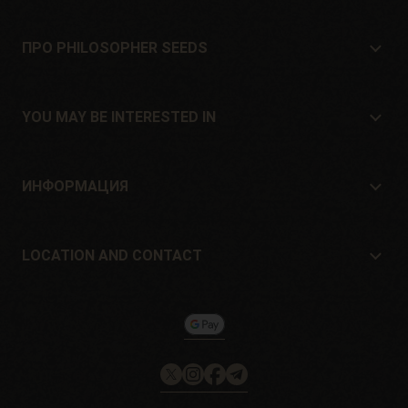
ПРО PHILOSOPHER SEEDS
Про Philosopher Seeds
Расположение и контакт
YOU MAY BE INTERESTED IN
Дистрибьюторы и магазины
Где купить?
Offers
ИНФОРМАЦИЯ
Руководство для начинающих
Shipping cost
подарок
Guarantees and returns
LOCATION AND CONTACT
Payment method
Philosopher Seeds
Политика возврата
c/ Llevant, 32
Информация о файлах cookie на
Pol. Industrial Pont del Príncep
Philosopherseeds.com
17469 - Vilamalla (Girona, Spain)
Email: info@philosopherseeds.com
Tel.: +34 972 099 409