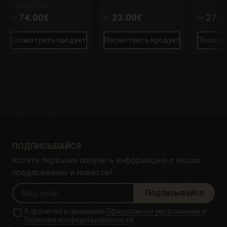
CONNECTION
74.00€
23.00€
27.0
От
От
От
Посмотреть продукт
Посмотреть продукт
Посмотр
ПОДПИСЫВАЙСЯ
Хотите первыми получать информацию о наших
предложениях и новости?
Подписывайся
Я прочитал и принимаю
Официальное уведомление
и
Политика конфеденциальности