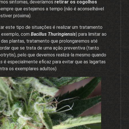
remos sintomas, deveríamos
retirar os cogolhos
, sempre que estejamos a tempo (não é aconselhável
stiver próxima).
ar este tipo de situações é realizar um tratamento
or exemplo, com
Bacillus Thuringiensis
) para limitar ao
o das plantas, tratamento que prolongaremos até
ordar que se trata de uma ação preventiva (tanto
 botrytis), pelo que devemos realizá-la mesmo quando
us
é especialmente eficaz para evitar que as lagartas
ntra os exemplares adultos).