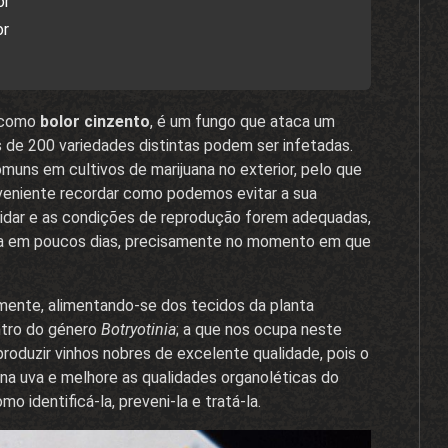
or
or
a como
bolor cinzento
, é um fungo que ataca um
 de 200 variedades distintas podem ser infetadas.
uns em cultivos de marijuana no exterior, pelo que
eniente recordar como podemos evitar a sua
cuidar e as condições de reprodução forem adequadas,
ita em poucos dias, precisamente no momento em que
mente, alimentando-se dos tecidos da planta
ntro do género
Botryotinia
; a que nos ocupa neste
produzir vinhos nobres de excelente qualidade, pois o
a uva e melhore as qualidades organoléticas do
o identificá-la, preveni-la e tratá-la.