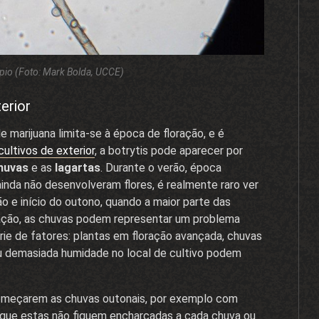
ópio (Foto: Mark Bolda, UCCE)
erior
 marijuana limita-se à época de floração, e é
cultivos de exterior
, a botrytis pode aparecer por
huvas
e as
lagartas
. Durante o verão, época
nda não desenvolveram flores, é realmente raro ver
ão e início do outono, quando a maior parte das
ação, as chuvas podem representar um problema
ie de fatores: plantas em floração avançada, chuvas
ou demasiada humidade no local de cultivo podem
começarem as chuvas outonais, por exemplo com
 que estas não fiquem encharcadas a cada chuva ou