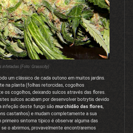
 infetadas (Foto: Grasscity)
todo um clássico de cada outono em muitos jardins.
 na planta (folhas retorcidas, cogolhos
te os cogolhos, deixando sulcos através das flores.
estes sulcos acabam por desenvolver botrytis devido
a infeção deste fungo são
murchidão das flores
,
ons castanhos) e mudam completamente a sua
 primeiro sintoma típico é observar alguma das
r: se o abrirmos, provavelmente encontraremos