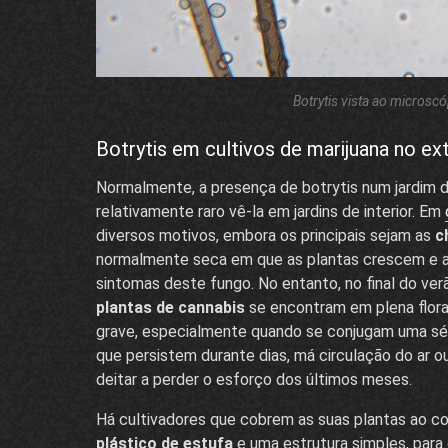
Botrytis vista ao microsc
Botrytis em cultivos de marijuana no ext
Normalmente, a presença de botrytis num jardim de
relativamente raro vê-la em jardins de interior. Em
diversos motivos, embora os principais sejam as
c
normalmente seca em que as plantas crescem e ai
sintomas deste fungo. No entanto, no final do ver
plantas de cannabis
se encontram em plena flor
grave, especialmente quando se conjugam uma sér
que persistem durante dias, má circulação do ar 
deitar a perder o esforço dos últimos meses.
Há cultivadores que cobrem as suas plantas ao 
plástico de estufa
e uma estrutura simples, para