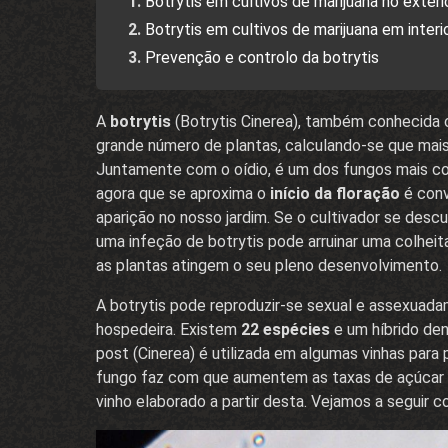
Botrytis em cultivos de marijuana no exteri
Botrytis em cultivos de marijuana em interi
Prevenção e controlo da botrytis
A
botrytis
(Botrytis Cinerea), também conhecid
grande número de plantas, calculando-se que mais
Juntamente com o oídio, é um dos fungos mais com
agora que se aproxima o
início da floração
é conv
aparição no nosso jardim. Se o cultivador se des
uma infeção de botrytis pode arruinar uma colhe
as plantas atingem o seu pleno desenvolvimento.
A botrytis pode reproduzir-se sexual e assexuada
hospedeira. Existem
22 espécies
e um híbrido de
post (Cinerea) é utilizada em algumas vinhas para 
fungo faz com que aumentem as taxas de açúcar n
vinho elaborado a partir desta. Vejamos a seguir com