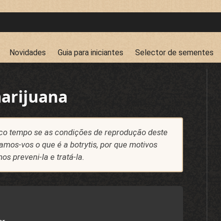
Novidades
Guia para iniciantes
Selector de sementes
marijuana
uco tempo se as condições de reprodução deste
mos-vos o que é a botrytis, por que motivos
 preveni-la e tratá-la.