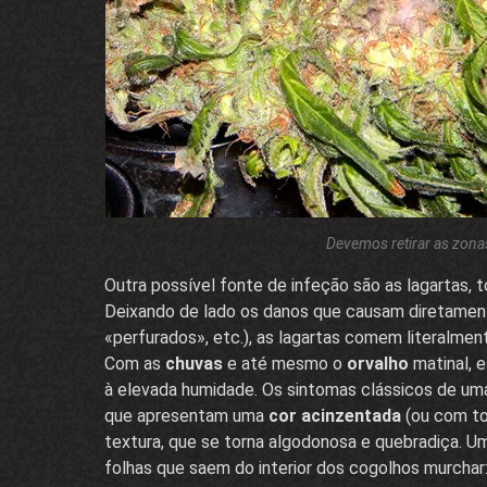
Devemos retirar as zonas
Outra possível fonte de infeção são as lagartas, 
Deixando de lado os danos que causam diretamente
«perfurados», etc.), as lagartas comem literalmen
Com as
chuvas
e até mesmo o
orvalho
matinal, 
à elevada humidade. Os sintomas clássicos de um
que apresentam uma
cor acinzentada
(ou com t
textura, que se torna algodonosa e quebradiça. Um
folhas que saem do interior dos cogolhos murcha