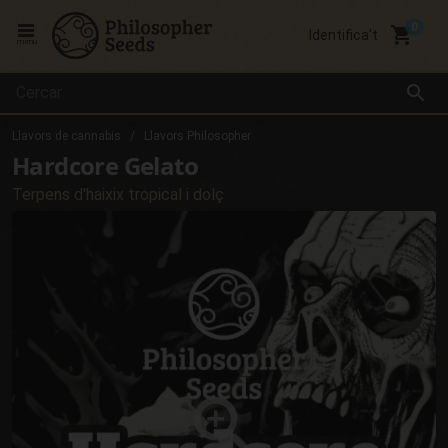
local_grocery_store
Identifica't
menu
search
Llavors de cannabis
Llavors Philosopher
Hardcore Gelato
Terpens d'haixix tropical i dolç