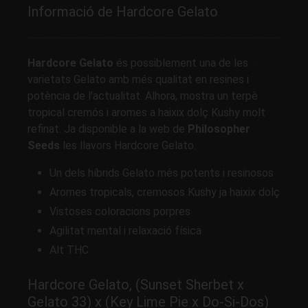
Informació de Hardcore Gelato
Hardcore Gelato
és possiblement una de les
varietats Gelato amb més qualitat en resines i
potència de l'actualitat. Alhora, mostra un terpè
tropical cremós i aromes a haixix dolç Kushy molt
refinat. Ja disponible a la web de
Philosopher
Seeds
les llavors Hardcore Gelato.
Un dels híbrids Gelato més potents i resinosos
Aromes tropicals, cremosos Kushy ja haixix dolç
Vistoses coloracions porpres
Agilitat mental i relaxació física
Alt THC
Hardcore Gelato, (Sunset Sherbet x
Gelato 33) x (Key Lime Pie x Do-Si-Dos)