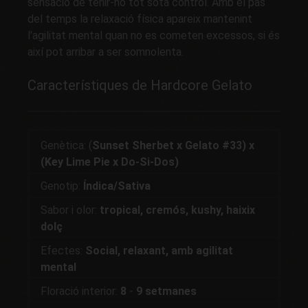
sensació de tenir-ho tot sota control. Amb el pas
del temps la relaxació física apareix mantenint
l'agilitat mental quan no es cometen excessos, si és
així pot arribar a ser somnolenta.
Característiques de Hardcore Gelato
Genètica: (
Sunset Sherbet x Gelato #33) x
(Key Lime Pie x Do-Si-Dos)
Genotip:
Índica/Sativa
Sabor i olor:
tropical, cremós, kushy, haixix
dolç
Efectes:
Social, relaxant, amb agilitat
mental
Floració interior:
8
-
9 setmanes