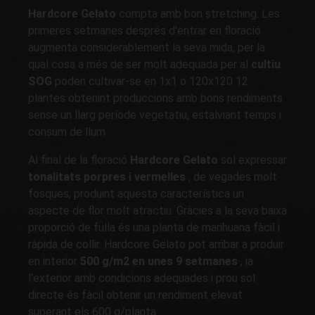
Hardcore Gelato
compta amb bon stretching. Les
primeres setmanes després d'entrar en floració
augmenta considerablement la seva mida, per la
qual cosa a més de ser molt adequada per al
cultiu
SOG
poden cultivar-se en 1x1 o 120x120 12
plantes obtenint produccions amb bons rendiments
sense un llarg període vegetatiu, estalviant temps i
consum de llum .
Al final de la floració
Hardcore Gelato
sol expressar
tonalitats porpres i vermelles
, de vegades molt
fosques, produint aquesta característica un
aspecte de flor molt atractiu. Gràcies a la seva baixa
proporció de fulla és una planta de marihuana fàcil i
ràpida de collir. Hardcore Gelato pot arribar a produir
en interior
500 g/m2 en unes 9 setmanes
, ia
l'exterior amb condicions adequades i prou sol
directe és fàcil obtenir un rendiment elevat
superant els 600 g/planta.