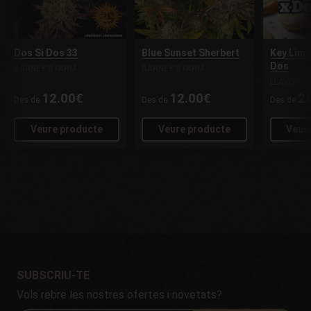
Dos Si Dos 33
Blue Sunset Sherbert
Key Lime
Dos
BARNEY'S FARM
BARNEY'S FARM
LLAVORS 
12.00€
12.00€
2
Des de
Des de
Des de
Veure producte
Veure producte
Veur
SUBSCRIU-TE
Vols rebre les nostres ofertes i novetats?