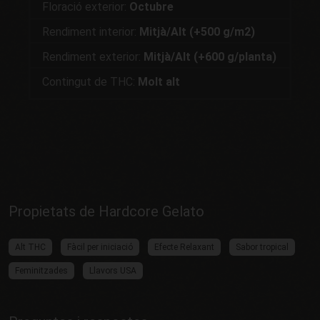
Floració exterior:
Octubre
Rendiment interior:
Mitjà/Alt (+500 g/m2)
Rendiment exterior:
Mitjà/Alt (+600 g/planta)
Contingut de THC:
Molt alt
Propietats de Hardcore Gelato
Alt THC
Fàcil per iniciació
Efecte Relaxant
Sabor tropical
Feminitzades
Llavors USA