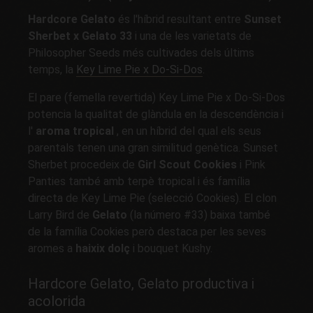
Hardcore Gelato
és l'híbrid resultant entre
Sunset
Sherbet x Gelato 33
i una de les varietats de
Philosopher Seeds més cultivades dels últims
temps, la
Key Lime Pie x Do-Si-Dos
.
El pare (femella revertida) Key Lime Pie x Do-Si-Dos
potencia la qualitat de glàndula en la descendència i
l'
aroma tropical
, en un híbrid del qual els seus
parentals tenen una gran similitud genètica. Sunset
Sherbet procedeix de
Girl Scout Cookies
i Pink
Panties també amb terpè tropical i és família
directa de Key Lime Pie (selecció Cookies). El clon
Larry Bird de
Gelato
(la número #33) baixa també
de la família Cookies però destaca per les seves
aromes a
haixix dolç
i bouquet Kushy.
Hardcore Gelato, Gelato productiva i
acolorida