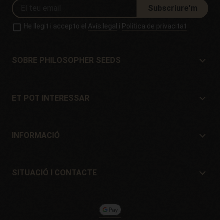
Subscriure'm
He llegit i accepto el
Avís legal
i
Política de privacitat
SOBRE PHILOSOPHER SEEDS
Sobre Philosopher Seeds
Situació i Contacte
ET POT INTERESSAR
Distribuïdors i botigues
On comprar?
Ofertes
INFORMACIÓ
Guia per a principiants
Despeses d'enviament
Regals
Garanties i devolucions
SITUACIÓ I CONTACTE
Sistemes de pagament
Philosopher Seeds
Política de devolucions
c/ Llevant, 32
Política de cookies
Pol. Industrial Pont del Príncep