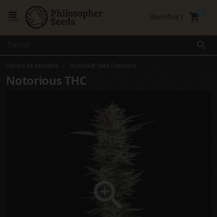
local_grocery_store
Identifica't
menu
search
Llavors de cannabis
Humboldt Seed Company
Notorious THC