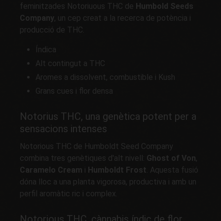
feminitzades Notoriuous THC de
Humbold Seeds
Company
, un cep creat a la recerca de potència i
producció de THC.
Índica
Alt contingut a THC
Aromes a dissolvent, combustible i Kush
Grans cues i flor densa
Notorius THC, una genètica potent per a
sensacions intenses
Notorious THC de Humboldt Seed Company
combina tres genètiques d'alt nivell:
Ghost of Von
,
Caramelo Cream
i
Humboldt Frost
. Aquesta fusió
dóna lloc a una planta vigorosa, productiva i amb un
perfil aromàtic ric i complex.
Notorious THC, cànnabis índic de flor