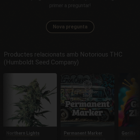
primer a preguntar!
Nova pregunta
Productes relacionats amb Notorious THC
(Humboldt Seed Company)
Northern Lights
Permanent Marker
Gorilla Z