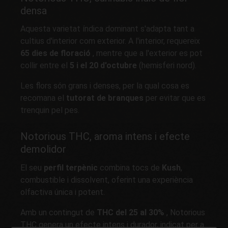
densa
Aquesta varietat índica dominant s'adapta tant a
cultius d'interior com exterior. A l'interior, requereix
65 dies de floració
, mentre que a l'exterior es pot
collir entre el
5 i el 20 d'octubre
(hemisferi nord).
Les flors són grans i denses, per la qual cosa es
recomana el
tutorat de branques
per evitar que es
trenquin pel pes.
Notorious THC, aroma intens i efecte
demolidor
El seu
perfil terpènic
combina tocs de
Kush
,
combustible i dissolvent, oferint una experiència
olfactiva única i potent.
Amb un contingut de
THC del 25 al 30%
, Notorious
THC genera un efecte intens i durador, indicat per a