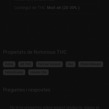
Contingut de THC:
Molt alt (25-30%
)
Propietats de Notorious THC
Índica
Alt THC
Fàcil per iniciació
Gas
Efecte Relaxant
Feminitzades
Llavors USA
Preguntes i respostes
No hi ha preguntes sobre aquest producte, sigues el