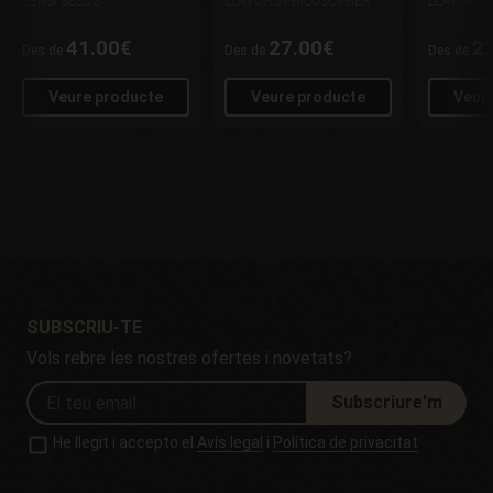
SENSI SEEDS
LLAVORS PHILOSOPHER
LLAVORS 
41.00€
27.00€
2
Des de
Des de
Des de
Veure producte
Veure producte
Veur
SUBSCRIU-TE
Vols rebre les nostres ofertes i novetats?
Subscriure'm
He llegit i accepto el
Avís legal
i
Política de privacitat