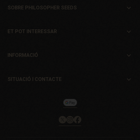
SOBRE PHILOSOPHER SEEDS
Sobre Philosopher Seeds
Situació i Contacte
ET POT INTERESSAR
Distribuïdors i botigues
On comprar?
Ofertes
INFORMACIÓ
Guia per a principiants
Despeses d'enviament
Regals
Garanties i devolucions
SITUACIÓ I CONTACTE
Sistemes de pagament
Philosopher Seeds
Política de devolucions
c/ Llevant, 32
Política de cookies
Pol. Industrial Pont del Príncep
17469 - Vilamalla (Girona, Spain)
Email: info@philosopherseeds.com
Tel.: +34 972 099 409
Horari de contacte: 9h-14h