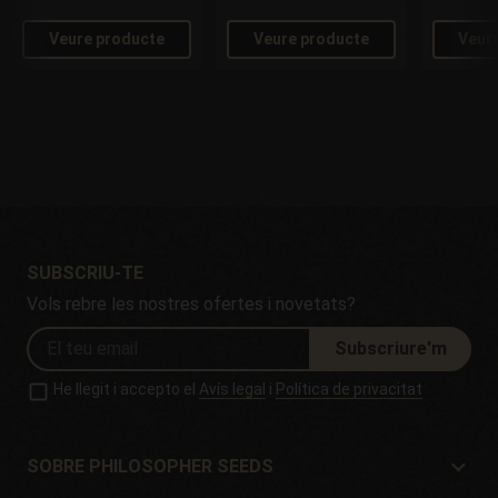
Veure producte
Veure producte
Veur
SUBSCRIU-TE
Vols rebre les nostres ofertes i novetats?
Subscriure'm
He llegit i accepto el
Avís legal
i
Política de privacitat
SOBRE PHILOSOPHER SEEDS