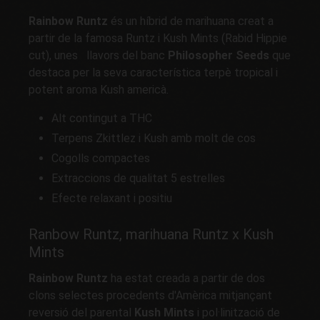
Rainbow Runtz
és un híbrid de marihuana creat a
partir de la famosa Runtz i Kush Mints (Rabid Hippie
cut), unes
llavors del banc
Philosopher Seeds
que
destaca per la seva característica terpè tropical i
potent aroma Kush americà.
Alt contingut a THC
Terpens Zkittlez i Kush amb molt de cos
Cogolls compactes
Extraccions de qualitat 5 estrelles
Efecte relaxant i positiu
Ranbow Runtz, marihuana Runtz x Kush
Mints
Rainbow Runtz
ha estat creada a partir de dos
clons selectes procedents d'Amèrica mitjançant
reversió del parental
Kush Mints
i pol·linització de