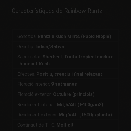
Característiques de Rainbow Runtz
Genètica:
Runtz x Kush Mints (Rabid Hippie)
Genotip:
Índica/Sativa
Sabor i olor:
Sherbert, fruita tropical madura
i bouquet Kush
Efectes:
Positiu, creatiu i final relaxant
Floració interior:
9 setmanes
Floració exterior:
Octubre (principis)
Rendiment interior:
Mitjà/Alt (+400g/m2)
Rendiment exterior:
Mitjà/Alt (+500g/planta)
Contingut de THC:
Molt alt