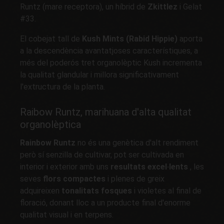
Runtz (mare receptora), un híbrid de
Zkittlez
i Gelat
#33.
El cobejat tall de
Kush Mints
(Rabid Hippie)
aporta
a la descendència avantatjoses característiques, a
més del poderós tret organolèptic Kush incrementa
la qualitat glandular i millora significativament
l'extructura de la planta.
Raibow Runtz, marihuana d'alta qualitat
organolèptica
Rainbow Runtz
no és una genètica d'alt rendiment
però sí senzilla de cultivar, pot ser cultivada en
interior i exterior amb uns
resultats excel·lents
, les
seves
flors compactes
i plenes de greix
adquireixen
tonalitats fosques
i violetes al final de
floració, donant lloc a un producte final d'enorme
qualitat visual i en terpens.