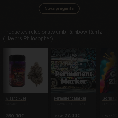
Nova pregunta
Productes relacionats amb Rainbow Runtz
(Llavors Philosopher)
Wizard Fuel
Permanent Marker
Gorilla Z
WIZARD TREES
LLAVORS PHILOSOPHER
LLAVORS 
27.00€
2
250.00€
Des de
Des de