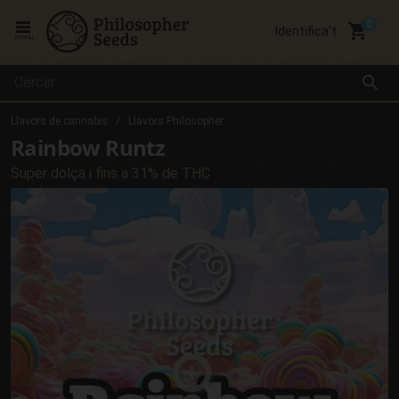
local_grocery_store
Identifica't
menu
search
Llavors de cannabis
Llavors Philosopher
Rainbow Runtz
Super dolça i fins a 31% de THC