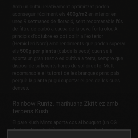
Amb un cultiu relativament optimitzat poden
aconseguir fàcilment els
400g/m2
en interior en
unes 9 setmanes de floració, sent recomanable l'ús
de filtre de carbó a causa de la seva forta olor. A
principis d'octubre es pot collir a l'exterior
(Hemisferi Nord) amb rendiments que poden superar
els
500g per planta
(cabdells secs) quan se li
aporta un gran test o es cultiva a terra, sempre que
disposi de suficients hores de sol directe. Molt
recomanable el tutorat de les branques principals
perquè la planta pugui suportar el pes de les cues
denses.
Rainbow Runtz, marihuana Zkittlez amb
terpens Kush
El pare Kush Mints aporta cos al bouquet (un OG
Kush molt poderós), que es barreja amb el genuí
terpè Runtz de caràcter
tropical
i punt químic. Sens